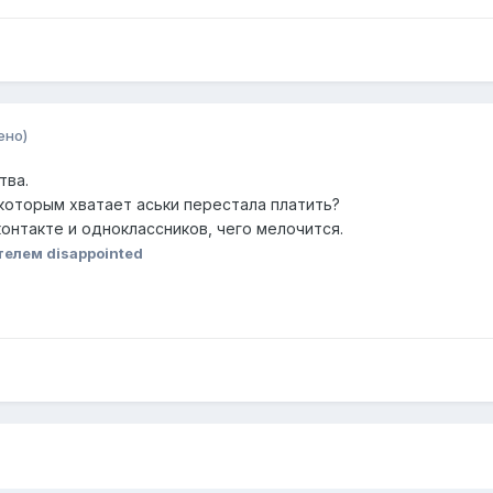
ено)
тва.
которым хватает аськи перестала платить?
контакте и одноклассников, чего мелочится.
елем disappointed