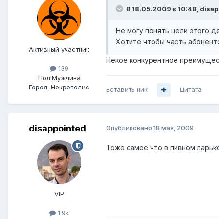
В 18.05.2009 в 10:48, disap
Не могу понять цели этого д
Хотите чтобы часть абонент
Активный участник
Некое конкурентное преимуществ
139
Пол:
Мужчина
Город:
Некрополис
Вставить ник
Цитата
disappointed
Опубликовано
18 мая, 2009
Тоже самое что в пивном ларьке 
VIP
1.9k