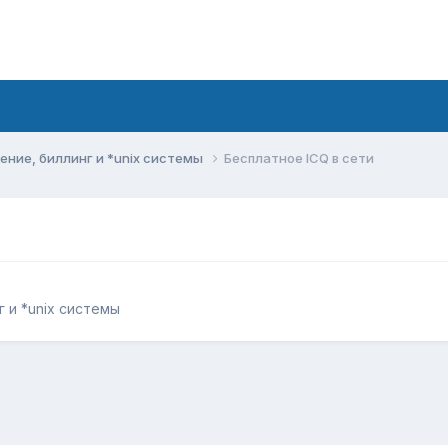
ние, биллинг и *unix системы
Бесплатное ICQ в сети
 и *unix системы