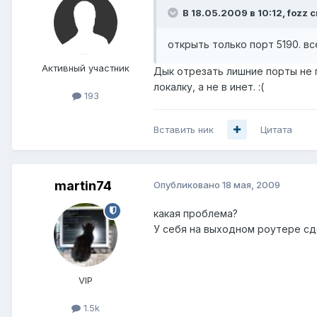
В 18.05.2009 в 10:12, fozz 
открыть только порт 5190. вс
Активный участник
Дык отрезать лишние порты не 
локалку, а не в инет. :(
193
Вставить ник
Цитата
martin74
Опубликовано
18 мая, 2009
какая проблема?
У себя на выходном роутере сде
VIP
1.5k