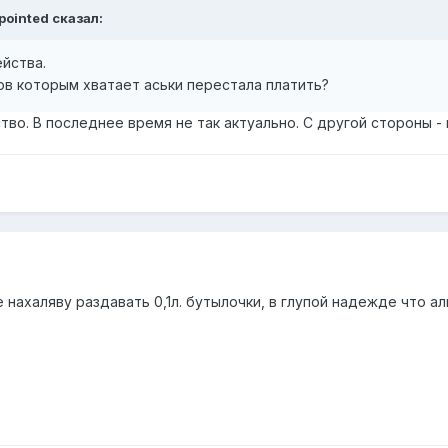
pointed сказал:
ейства.
ов которым хватает аськи перестала платить?
о. В последнее время не так актуально. С другой стороны - к
нахаляву раздавать 0,1л. бутылочки, в глупой надежде что алк