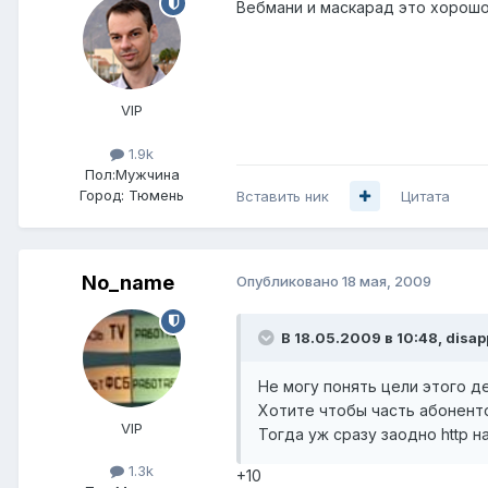
Вебмани и маскарад это хорошо. 
VIP
1.9k
Пол:
Мужчина
Город:
Тюмень
Вставить ник
Цитата
No_name
Опубликовано
18 мая, 2009
В 18.05.2009 в 10:48, disap
Не могу понять цели этого д
Хотите чтобы часть абонент
VIP
Тогда уж сразу заодно http н
1.3k
+10