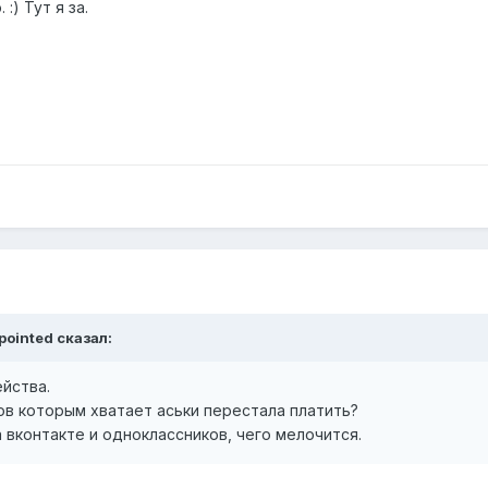
:) Тут я за.
pointed сказал:
ейства.
ов которым хватает аськи перестала платить?
а вконтакте и одноклассников, чего мелочится.