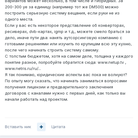
Вариантов может несколько, в том числе и гибридных. За
200-300 уе за единицу (например тот же DM500) можно
построить серьезную систему вещания, если руки не из
одного места.
Если у вас есть некоторое представление об конверторах,
ресиверах, dvb-картах, igmp и т.д., можете смело браться за
дело, иначе пути два: нанять аутсорсинговую компанию с
готовыми решениями или изучить по крупицам всю эту кухню,
после чего начинать строить систему самому.
C толстым бюджетом, хотя на самом деле, толщина у каждого
понятие разное, попробуйте обратится сюда: www.netup.tv ,
www.netris.ru/ru/...
Я так понимаю, юридические аспекты вас пока не волнуют?
По опыту могу сказать, что начинать заниматься вопросами
получения лицензии и предварительного заключения
договоров с каналами нужно с первых дней, как только вы
начали работать над проектом.
Вставить ник
Цитата