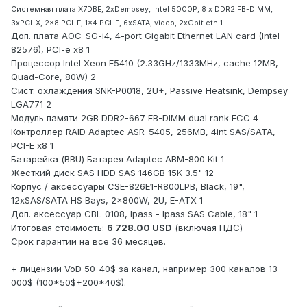
Системная плата X7DBE, 2xDempsey, Intel 5000P, 8 x DDR2 FB-DIMM,
3xPCI-X, 2x8 PCI-E, 1x4 PCI-E, 6xSATA, video, 2xGbit eth 1
Доп. плата AOC-SG-i4, 4-port Gigabit Ethernet LAN card (Intel
82576), PCI-e x8 1
Процессор Intel Xeon E5410 (2.33GHz/1333MHz, cache 12MB,
Quad-Core, 80W) 2
Сист. охлаждения SNK-P0018, 2U+, Passive Heatsink, Dempsey
LGA771 2
Модуль памяти 2GB DDR2-667 FB-DIMM dual rank ECC 4
Контроллер RAID Adaptec ASR-5405, 256MB, 4int SAS/SATA,
PCI-E x8 1
Батарейка (BBU) Батарея Adaptec ABM-800 Kit 1
Жесткий диск SAS HDD SAS 146GB 15K 3.5" 12
Корпус / аксессуары CSE-826E1-R800LPB, Black, 19",
12xSAS/SATA HS Bays, 2x800W, 2U, E-ATX 1
Доп. аксессуар CBL-0108, Ipass - Ipass SAS Cable, 18" 1
Итоговая стоимость:
6 728.00 USD
(включая НДС)
Срок гарантии на все 36 месяцев.
+ лицензии VoD 50-40$ за канал, например 300 каналов 13
000$ (100*50$+200*40$).