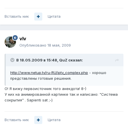
Вставить ник
Цитата
vIv
Опубликовано
18 мая, 2009
В 18.05.2009 в 15:48, QuZ сказал:
http://www.netup.tv/ru-RU/iptv_complex.php
- хорошо
представлены готовые решения.
О! Я вижу первоисточник того анекдота! 8-)
У них на анимированной картинке так и написано: "Система
сокрытия" . Sapienti sat ;-)
Вставить ник
Цитата