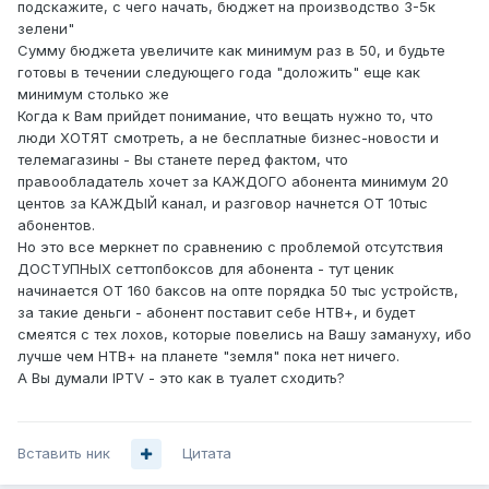
подскажите, с чего начать, бюджет на производство 3-5к
зелени"
Сумму бюджета увеличите как минимум раз в 50, и будьте
готовы в течении следующего года "доложить" еще как
минимум столько же
Когда к Вам прийдет понимание, что вещать нужно то, что
люди ХОТЯТ смотреть, а не бесплатные бизнес-новости и
телемагазины - Вы станете перед фактом, что
правообладатель хочет за КАЖДОГО абонента минимум 20
центов за КАЖДЫЙ канал, и разговор начнется ОТ 10тыс
абонентов.
Но это все меркнет по сравнению с проблемой отсутствия
ДОСТУПНЫХ сеттопбоксов для абонента - тут ценик
начинается ОТ 160 баксов на опте порядка 50 тыс устройств,
за такие деньги - абонент поставит себе НТВ+, и будет
смеятся с тех лохов, которые повелись на Вашу замануху, ибо
лучше чем НТВ+ на планете "земля" пока нет ничего.
А Вы думали IPTV - это как в туалет сходить?
Вставить ник
Цитата