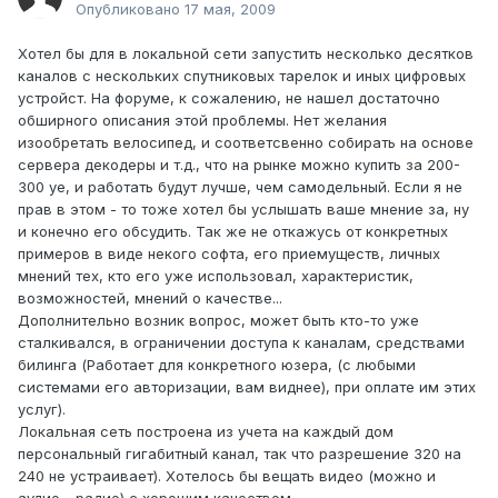
Опубликовано
17 мая, 2009
Хотел бы для в локальной сети запустить несколько десятков
каналов с нескольких спутниковых тарелок и иных цифровых
устройст. На форуме, к сожалению, не нашел достаточно
обширного описания этой проблемы. Нет желания
изообретать велосипед, и соответсвенно собирать на основе
сервера декодеры и т.д., что на рынке можно купить за 200-
300 уе, и работать будут лучше, чем самодельный. Если я не
прав в этом - то тоже хотел бы услышать ваше мнение за, ну
и конечно его обсудить. Так же не откажусь от конкретных
примеров в виде некого софта, его приемуществ, личных
мнений тех, кто его уже использовал, характеристик,
возможностей, мнений о качестве...
Дополнительно возник вопрос, может быть кто-то уже
сталкивался, в ограничении доступа к каналам, средствами
билинга (Работает для конкретного юзера, (с любыми
системами его авторизации, вам виднее), при оплате им этих
услуг).
Локальная сеть построена из учета на каждый дом
персональный гигабитный канал, так что разрешение 320 на
240 не устраивает). Хотелось бы вещать видео (можно и