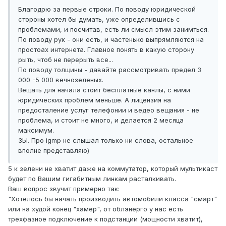
Благодрю за первые строки. По поводу юридической
стороны хотел бы думать, уже определившись с
проблемами, и посчитав, есть ли смысл этим занимться.
По поводу рук - они есть, и частенько выпрямляются на
простоах интернета. Главное понять в какую сторону
рыть, чтоб не перерыть все...
По поводу толщины - давайте рассмотривать предел 3
000 -5 000 вечнозеленых.
Вещать для начала стоит бесплатные канлы, с ними
юридических проблем меньше. А лицензия на
предосталение услуг телефонии и ведео вещания - не
проблема, и стоит не много, и делается 2 месяца
максимум.
ЗЫ. Про igmp не слышал только ни слова, остальное
вполне представляю)
5 к зелени не хватит даже на коммутатор, который мультикаст
будет по Вашим гигабитным линкам расталкивать.
Ваш вопрос звучит примерно так:
"Хотелось бы начать производить автомобили класса "смарт"
или на худой конец "хамер", от облэнерго у нас есть
трехфазное подключение к подстанции (мощности хватит),