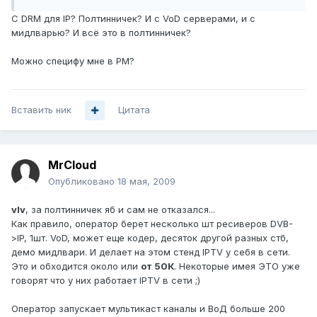
С DRM для IP? Полтинничек? И с VoD серверами, и с
мидлварью? И всё это в полтинничек?
Можно специфу мне в PM?
Вставить ник
Цитата
MrCloud
Опубликовано
18 мая, 2009
vIv
, за полтинничек яб и сам не отказался...
Как правило, оператор берет несколько шт ресиверов DVB-
>IP, 1шт. VoD, может еще кодер, десяток другой разных стб,
демо мидлвари. И делает на этом стенд IPTV у себя в сети.
Это и обходится около или
от 50К
. Некоторые имея ЭТО уже
говорят что у них работает IPTV в сети ;)
Оператор запускает мультикаст каналы и ВоД больше 200