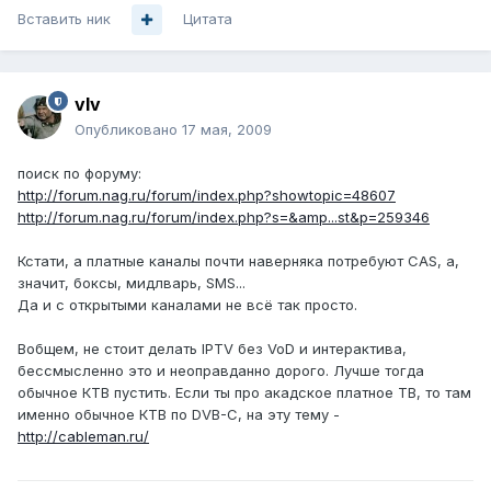
Вставить ник
Цитата
vIv
Опубликовано
17 мая, 2009
поиск по форуму:
http://forum.nag.ru/forum/index.php?showtopic=48607
http://forum.nag.ru/forum/index.php?s=&amp...st&p=259346
Кстати, а платные каналы почти наверняка потребуют CAS, а,
значит, боксы, мидлварь, SMS...
Да и с открытыми каналами не всё так просто.
Вобщем, не стоит делать IPTV без VoD и интерактива,
бессмысленно это и неоправданно дорого. Лучше тогда
обычное КТВ пустить. Если ты про акадское платное ТВ, то там
именно обычное КТВ по DVB-C, на эту тему -
http://cableman.ru/