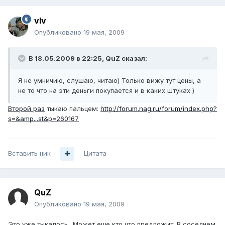
vIv
Опубликовано
19 мая, 2009
В 18.05.2009 в 22:25, QuZ сказал:
Я не умничию, слушаю, читаю) Только вижу тут цены, а
не то что на эти деньги покупается и в каких штуках )
Второй раз
тыкаю пальцем:
http://forum.nag.ru/forum/index.php?
s=&amp...st&p=260167
Вставить ник
Цитата
QuZ
Опубликовано
19 мая, 2009
Это уже тыкалось.. Может еще кто что предложит. В соседнем