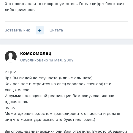
0_о слово лол и тот вопрос уместен... Голые цифры без каких
либо примеров.
Вставить ник
Цитата
комсомолец
Опубликовано
18 мая, 2009
2 QuZ
Зря Вы людей не слушаете (или не слышите).
Как раз все и строится на спец.серверах.спец.софте и
спец.железе.
И сумма полноценной реализации Вам озвучена вполне
адэкватная.
пы.сы.
Можете,конечно,софтом транслировать с писюка и делать
вид что жизнь удалась.но это будет иллюзия.:)
Вы спрашивализнающих- они Вам ответили. Вместо обещаной