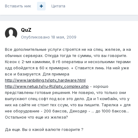
Вставить ник
Цитата
QuZ
Опубликовано
18 мая, 2009
Все дополнительные услуги строятся не на спец. железе, а на
обычных серверах. Откуда тогда те суммы, что вы говорите.
Ксеон с 2-мя камнями, 8 гб оперативы и несколькими терами
хдд обойдется в 60 к примерно. + Ставится линь. На ней уже
все и базируется. Для примера
http://www.lanbilling.tv/iptv_hardware.html
http://www.netup.tv/ru-RU/iptv_complex.php
- хорошо
представлены готовые решения. Не поверю, что только они
выпускают спец софт под все это дело. Да и 1 комбайн, что у
них на сайте не стоит тех ссум, что вы пишите. Тарелка + для
нее оборудовние - 200 баксов, Декодер - ... до 1000 баксов...
Остальное что еще из железа?
Да еще. Вы о какой валюте говорите ?