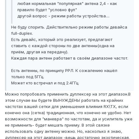
любая нормальная "популярная" антена 2,4 - как
правило будет "условно фул"
другой вопрос - режим работы устройства....
Не буду спорить. Действительно режим работы девайса
full-duplex.
Есть девайс, который это реализует, предлагают
ставить с каждой стороны по две антенны(одна на
приём, другая на передачу).
Каждая пара антенн работает в своём диапазоне частот.
Есть антенны, по принципу РРЛ. К сожалению нашёл
только под 5ГГц.
Может кто встречал и под 2.4ГГц.
Можно попробовать применить дуплексер на этот диапазон.В
этом случае вы будете ВЫНУЖДЕНЫ работать на крайних
частотах вашей сетки для уменьшения влияния RX\TX, если
конечно она (сетка) традиционная, что конечно не удобно. Нет
возможности для "маневра" по частотам, да и усилитель уже
не применить- будет мешать приему. В этой связке
использовать одну антенну можно. Но, насколько я знаю,
дуплексер на этот диапазон -вещь достаточно экзотическая.