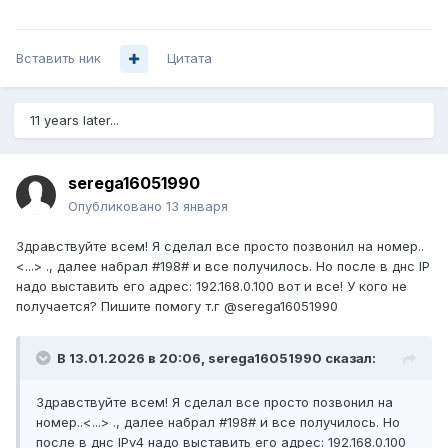
Вставить ник
Цитата
11 years later...
serega16051990
Опубликовано
13 января
Здравствуйте всем! Я сделал все просто позвонил на номер..
<...> ., далее набрал #198# и все получилось. Но после в днс IP
надо выставить его адрес: 192.168.0.100 вот и все! У кого не
получается? Пишите помогу т.г
@
serega16051990
В 13.01.2026 в 20:06,
serega16051990
сказал:
Здравствуйте всем! Я сделал все просто позвонил на
номер..<...> ., далее набрал #198# и все получилось. Но
после в днс IPv4 надо выставить его адрес: 192.168.0.100