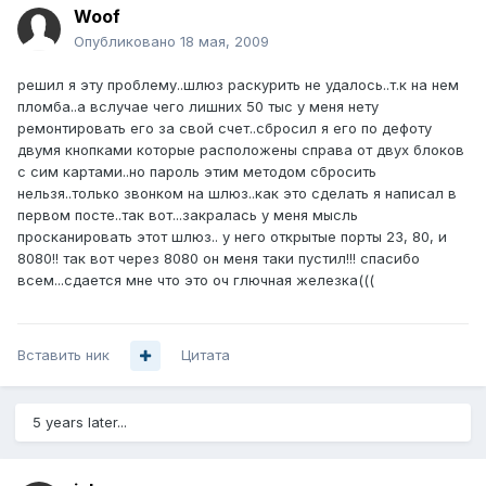
Woof
Опубликовано
18 мая, 2009
решил я эту проблему..шлюз раскурить не удалось..т.к на нем
пломба..а вслучае чего лишних 50 тыс у меня нету
ремонтировать его за свой счет..сбросил я его по дефоту
двумя кнопками которые расположены справа от двух блоков
с сим картами..но пароль этим методом сбросить
нельзя..только звонком на шлюз..как это сделать я написал в
первом посте..так вот...закралась у меня мысль
просканировать этот шлюз.. у него открытые порты 23, 80, и
8080!! так вот через 8080 он меня таки пустил!!! спасибо
всем...сдается мне что это оч глючная железка(((
Вставить ник
Цитата
5 years later...