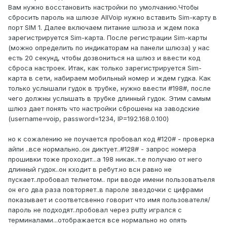
Вам нужно восстановить настройки по умолчанию.Чтобы
сбросить пароль на шлюзе AllVoip нужно вставить Sim-карту в
порт SIM 1. Далее включаем питание шлюза и ждем пока
зарегистрируется Sim-карта. После регистрации Sim-карты
(можно определить по индикаторам на панели шлюза) у нас
есть 20 секунд, чтобы дозвониться на шлюз и ввести код
сброса настроек. Итак, как только зарегистрируется Sim-
карта в сети, набираем мобильный номер и ждем гудка. Как
только услышали гудок в трубке, нужно ввести #198#, после
чего должны услышать в трубке длинный гудок. Этим самым
шлюз дает понять что настройки сброшены на заводские
(username=voip, password=1234, IP=192.168.0.100)
но к сожалению не поучается пробовал код #120# - проверка
айпи ..все нормально..он диктует..#128# - запрос номера
прошивки тоже проходит...а 198 никак..т.е получаю от него
длинный гудок..он кходит в ребут.но всн равно не
пускает..пробовал телнетом.. при вводе имени пользоватьеля
он его два раза повторяет..в пароле звездочки с цифрами
показывает и соответсвенно говорит что имя пользователя/
пароль не подходят..пробовал через putty игрался с
терминалами...отображается все нормально но опять