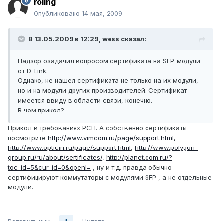
roling
Опубликовано
14 мая, 2009
В 13.05.2009 в 12:29, wess сказал:
Надзор озадачил вопросом сертификата на SFP-модули
от D-Link.
Однако, не нашел сертификата не только на их модули,
но и на модули других производителей. Сертификат
имеется ввиду в области связи, конечно.
В чем прикол?
Прикол в требованиях РСН. А собственно сертификаты
посмотрите
http://www.vimcom.ru/page/support.html
,
http://www.opticin.ru/page/support.html
,
http://www.polygon-
group.ru/ru/about/sertificates/
,
http://planet.com.ru/?
toc_id=5&cur_id=0&openl=
, ну и т.д. правда обычно
сертифицируют коммутаторы с модулями SFP , а не отдельные
модули.