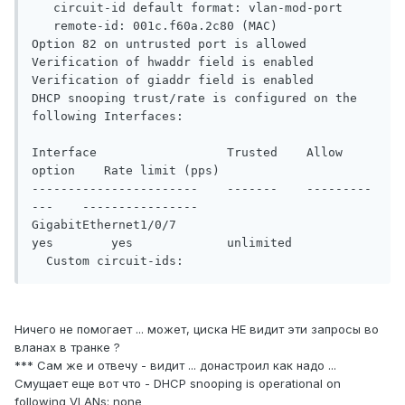
   circuit-id default format: vlan-mod-port

   remote-id: 001c.f60a.2c80 (MAC)

Option 82 on untrusted port is allowed

Verification of hwaddr field is enabled

Verification of giaddr field is enabled

DHCP snooping trust/rate is configured on the 
following Interfaces:

Interface                  Trusted    Allow 
option    Rate limit (pps)

-----------------------    -------    ---------
---    ----------------

GigabitEthernet1/0/7       
yes        yes             unlimited

  Custom circuit-ids:
Ничего не помогает ... может, циска НЕ видит эти запросы во
вланах в транке ?
*** Сам же и отвечу - видит ... донастроил как надо ...
Смущает еще вот что - DHCP snooping is operational on
following VLANs: none