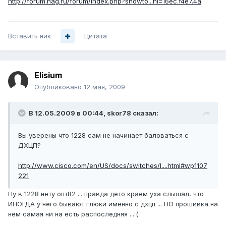
http://forum.nag.ru/forum/index.php?showto...hl=16ec.f4e7.4a
Вставить ник
Цитата
Elisium
Опубликовано
12 мая, 2009
В 12.05.2009 в 00:44, skor78 сказал:
Вы уверены что 1228 сам не начинает баловаться с
ДХЦП?
http://www.cisco.com/en/US/docs/switches/l....html#wp1107
221
Ну в 1228 нету опт82 ... правда дето краем уха слышал, что
ИНОГДА у него бывают глюки именно с дхцп ... НО прошивка на
нем самая ни на есть распоследняя ...:(