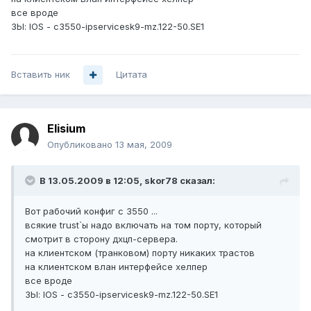
все вроде
ЗЫ: IOS - c3550-ipservicesk9-mz.122-50.SE1
Вставить ник
Цитата
Elisium
Опубликовано
13 мая, 2009
В 13.05.2009 в 12:05, skor78 сказал:
Вот рабочий конфиг с 3550 ...
всякие trust`ы надо включать на том порту, который
смотрит в сторону дхцп-сервера.
на клиентском (транковом) порту никаких трастов
на клиентском влан интерфейсе хелпер
все вроде
ЗЫ: IOS - c3550-ipservicesk9-mz.122-50.SE1