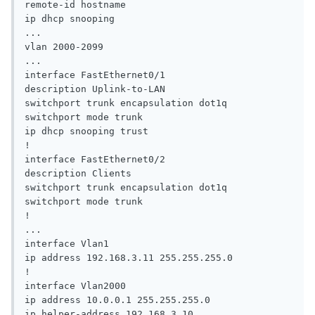
remote-id hostname

ip dhcp snooping

...

vlan 2000-2099

...

interface FastEthernet0/1

description Uplink-to-LAN

switchport trunk encapsulation dot1q

switchport mode trunk

ip dhcp snooping trust

!

interface FastEthernet0/2

description Clients

switchport trunk encapsulation dot1q

switchport mode trunk

!

...

interface Vlan1

ip address 192.168.3.11 255.255.255.0

!

interface Vlan2000

ip address 10.0.0.1 255.255.255.0

ip helper-address 192.168.3.10
