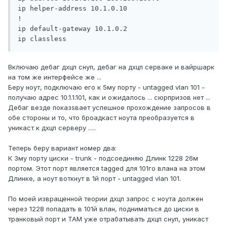
ip helper-address 10.1.0.10

!

ip default-gateway 10.1.0.2

ip classless
Включаю дебаг дхцп снуп, дебаг на дхцп серваке и вайршарк
на том же интерфейсе же ...
Беру ноут, подключаю его к 5му порту - untagged vlan 101 -
получаю адрес 10.1.1.101, как и ожидалось ... сюрпризов нет ...
Дебаг везде показsвает успешное прохождение запросов в
обе стороны и то, что броадкаст ноута преобразуется в
уникаст к дхцп серверу .....
Теперь беру вариант номер два:
К 3му порту циски - trunk - подсоединяю Длинк 1228 26м
портом. Этот порт является tagged для 101го влана на этом
Длинке, а ноут воткнут в 1й порт - untagged vlan 101.
По моей извращенной теории дхцп запрос с ноута должен
через 1228 попадать в 101й влан, подниматься до циски в
транковый порт и ТАМ уже отрабатывать дхцп снуп, уникаст