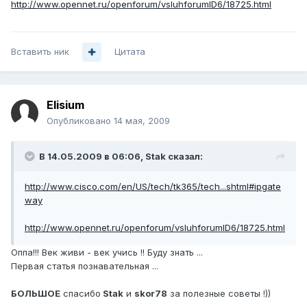
http://www.opennet.ru/openforum/vsluhforumID6/18725.html
Вставить ник
Цитата
Elisium
Опубликовано
14 мая, 2009
В 14.05.2009 в 06:06, Stak сказал:
http://www.cisco.com/en/US/tech/tk365/tech...shtml#ipgate
way
http://www.opennet.ru/openforum/vsluhforumID6/18725.html
Оппа!!! Век живи - век учись !! Буду знать ...
Первая статья познавательная ...
БОЛЬШОЕ
спасибо
Stak
и
skor78
за полезные советы !))