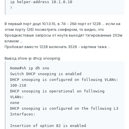
ip helper-address 10.1.0.10

!
В первый порт дхцп 10.1.0.10, в 7й - 26й порт от 1228 ... если на
этом порту (26) посмотреть снифером, то видно, что
броадкастовые запросы от ноута выходят тэгированные 202м
вланом ...
Пробовал вместо 1228 включать 3526 - картина таже ..
Вывод show ip dhcp snooping:
Home#sh ip dh sno

Switch DHCP snooping is enabled

DHCP snooping is configured on following VLANs:

100-210

DHCP snooping is operational on following 
VLANs:

none

DHCP snooping is configured on the following L3 
Interfaces:

Insertion of option 82 is enabled
