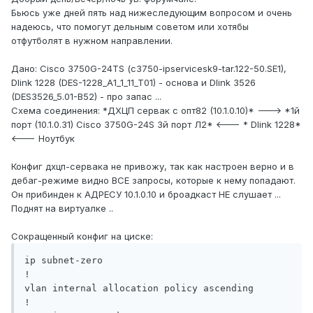
Бьюсь уже дней пять над нижеследующим вопросом и очень
надеюсь, что помогут дельным советом или хотябы
отфутболят в нужном направлении.
Дано: Cisco 3750G-24ТS (c3750-ipservicesk9-tar.122-50.SE1),
Dlink 1228 (DES-1228_A1_1_11_T01) - основа и Dlink 3526
(DES3526_5.01-B52) - про запас ...
Схема соединения: *ДХЦП сервак с опт82 (10.1.0.10)* ---> *1й
порт (10.1.0.31) Cisco 3750G-24S 3й порт Л2* <--- * Dlink 1228*
<--- Ноутбук
Конфиг дхцп-сервака не привожу, так как настроен верно и в
дебаг-режиме видно ВСЕ запросы, которые к нему попадают.
Он прибинден к АДРЕСУ 10.1.0.10 и броадкаст НЕ слушает ...
Поднят на виртуалке ..
Сокращенный конфиг на циске:
ip subnet-zero

!

vlan internal allocation policy ascending

!
