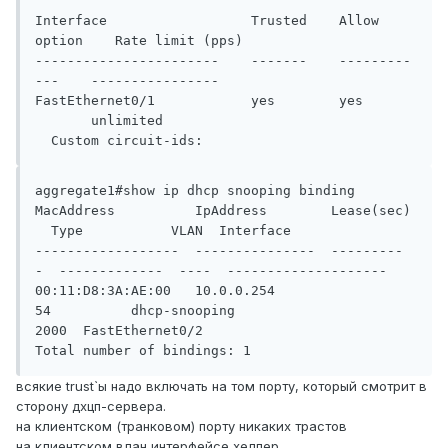
Interface                  Trusted    Allow 
option    Rate limit (pps)

-----------------------    -------    ---------
---    ----------------

FastEthernet0/1            yes        yes      
       unlimited

  Custom circuit-ids:
aggregate1#show ip dhcp snooping binding

MacAddress          IpAddress        Lease(sec)
  Type           VLAN  Interface

------------------  ---------------  ---------
-  -------------  ----  --------------------

00:11:D8:3A:AE:00   10.0.0.254       
54          dhcp-snooping   
2000  FastEthernet0/2

Total number of bindings: 1
всякие trust`ы надо включать на том порту, который смотрит в
сторону дхцп-сервера.
на клиентском (транковом) порту никаких трастов
на клиентском влан интерфейсе хелпер