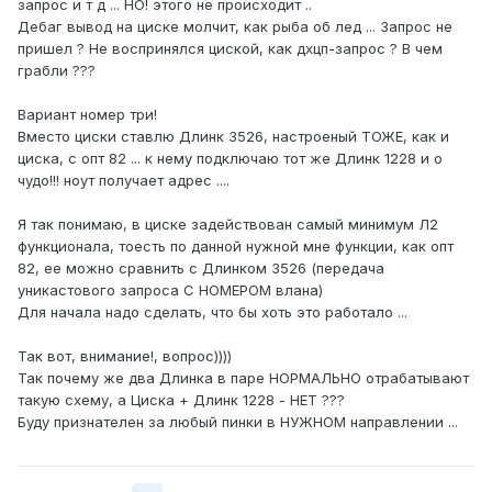
запрос и т д ... НО! этого не происходит ..
Дебаг вывод на циске молчит, как рыба об лед ... Запрос не
пришел ? Не воспринялся циской, как дхцп-запрос ? В чем
грабли ???
Вариант номер три!
Вместо циски ставлю Длинк 3526, настроеный ТОЖЕ, как и
циска, с опт 82 ... к нему подключаю тот же Длинк 1228 и о
чудо!!! ноут получает адрес ....
Я так понимаю, в циске задействован самый минимум Л2
функционала, тоесть по данной нужной мне функции, как опт
82, ее можно сравнить с Длинком 3526 (передача
уникастового запроса С НОМЕРОМ влана)
Для начала надо сделать, что бы хоть это работало ...
Так вот, внимание!, вопрос))))
Так почему же два Длинка в паре НОРМАЛЬНО отрабатывают
такую схему, а Циска + Длинк 1228 - НЕТ ???
Буду признателен за любый пинки в НУЖНОМ направлении ...