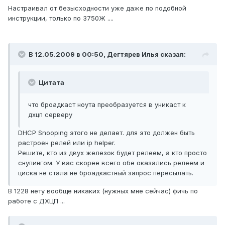
Настраивал от безысходности уже даже по подобной
инструкции, только по 3750Ж ....
В 12.05.2009 в 00:50, Дегтярев Илья сказал:
Цитата
что броадкаст ноута преобразуется в уникаст к
дхцп серверу
DHCP Snooping этого не делает. для это должен быть
растроен релей или ip helper.
Решите, кто из двух железок будет релеем, а кто просто
снупингом. У вас скорее всего обе оказались релеем и
циска не стала не броадкастный запрос пересылать.
В 1228 нету вообще никаких (нужных мне сейчас) фичь по
работе с ДХЦП ...