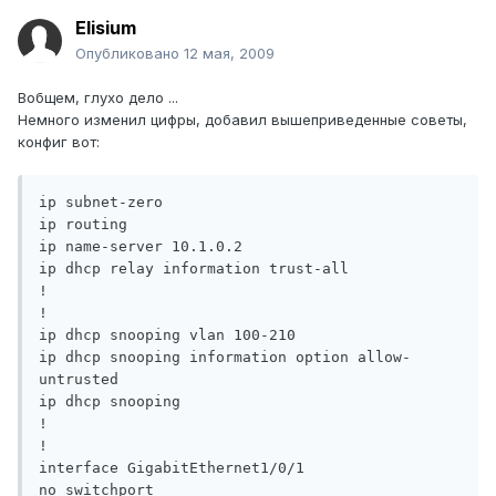
Elisium
Опубликовано
12 мая, 2009
Вобщем, глухо дело ...
Немного изменил цифры, добавил вышеприведенные советы,
конфиг вот:
ip subnet-zero

ip routing

ip name-server 10.1.0.2

ip dhcp relay information trust-all

!

!

ip dhcp snooping vlan 100-210

ip dhcp snooping information option allow-
untrusted

ip dhcp snooping

!

!

interface GigabitEthernet1/0/1

no switchport
