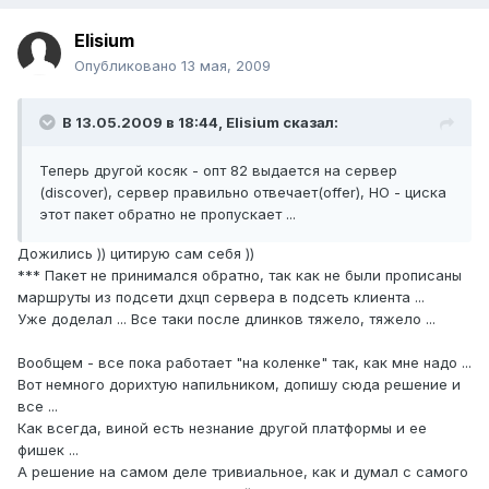
Elisium
Опубликовано
13 мая, 2009
В 13.05.2009 в 18:44, Elisium сказал:
Теперь другой косяк - опт 82 выдается на сервер
(discover), сервер правильно отвечает(offer), НО - циска
этот пакет обратно не пропускает ...
Дожились )) цитирую сам себя ))
*** Пакет не принимался обратно, так как не были прописаны
маршруты из подсети дхцп сервера в подсеть клиента ...
Уже доделал ... Все таки после длинков тяжело, тяжело ...
Вообщем - все пока работает "на коленке" так, как мне надо ...
Вот немного дорихтую напильником, допишу сюда решение и
все ...
Как всегда, виной есть незнание другой платформы и ее
фишек ...
А решение на самом деле тривиальное, как и думал с самого