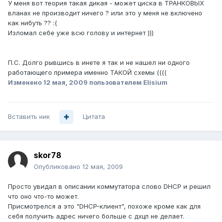
У меня вот теория такая дикая - может циска в ТРАНКОВЫХ
вланах не производит ничего ? или это у меня не включено
как нибуть ?? :(
Изломал себе уже всю голову и интернет )))
П.С. Долго рывшись в инете я так и не нашел ни одного
работающего примера именно ТАКОЙ схемы ((((
Изменено
12 мая, 2009
пользователем Elisium
Вставить ник
Цитата
skor78
Опубликовано
12 мая, 2009
Просто увидал в описании коммутатора слово DHCP и решил
что оно что-то может.
Присмотрелся а это "DHCP-клиент", похоже кроме как для
себя получить адрес ничего больше с дхцп не делает.