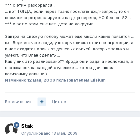
*** с этим разобрался ..
... вот ТОГДА, если через транк посылать дхцп-запрос, то он
нормально ретранслируется на дхцп сервер, НО без опт 82 ...
*** а вот с этим еще нет, дето не докрутил ...
Завтра на свежую голову может еще мысли какие появятся ...
п.с. Ведь есть же люди, у которых циска стоит на агрегации, а
в нее сходятся вланы от дешевых свичей, которые только и
умеют, что Влан сделать ...
Как у них это реализовано?? Вроде бы и задача несложная, а
спотыкаюсь на каждой ступеньке ... хотя и двигаюсь
потихоньку дальше )
Изменено
12 мая, 2009
пользователем Elisium
Вставить ник
Цитата
Stak
Опубликовано
13 мая, 2009