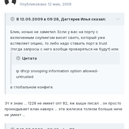
Опубликовано
12 мая, 2009
В 12.05.2009 в 09:28, Дегтярев Илья сказал:
Блин, ночью не заметил. Если у вас на порту с
включенным снупингом висит свитч, который уже
встявляет опцию, то либо надо ставить порт в trust
(тогда запросы с него вообще проверяться не будут) или
Цитата
ip dhcp snooping information option allowed-
untrusted
в глобальном конфиге.
Эт я знаю ... 1228 не имеет опт 82, яж выше писал .. он просто
прокидывает влан наверх ... эта железка толком больше ниче
не умеет ...