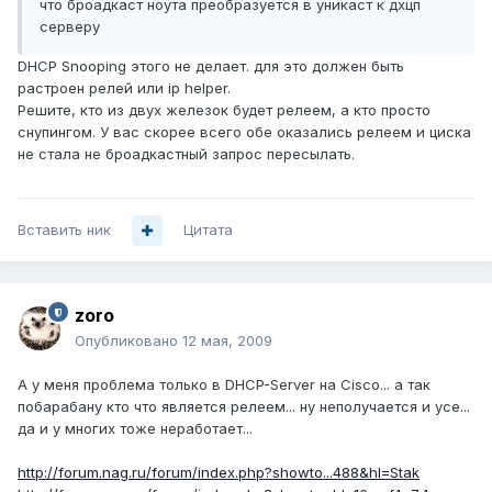
что броадкаст ноута преобразуется в уникаст к дхцп
серверу
DHCP Snooping этого не делает. для это должен быть
растроен релей или ip helper.
Решите, кто из двух железок будет релеем, а кто просто
снупингом. У вас скорее всего обе оказались релеем и циска
не стала не броадкастный запрос пересылать.
Вставить ник
Цитата
zoro
Опубликовано
12 мая, 2009
А у меня проблема только в DHCP-Server на Cisco... а так
побарабану кто что является релеем... ну неполучается и усе...
да и у многих тоже неработает...
http://forum.nag.ru/forum/index.php?showto...488&hl=Stak