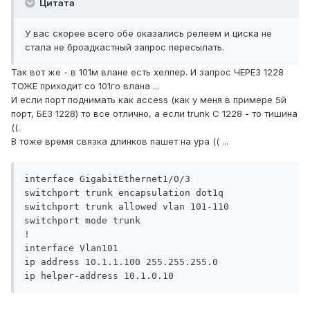
Цитата
У вас скорее всего обе оказались релеем и циска не
стала не броадкастный запрос пересылать.
Так вот же - в 101м влане есть хелпер. И запрос ЧЕРЕЗ 1228
ТОЖЕ приходит со 101го влана ...
И если порт поднимать как access (как у меня в примере 5й
порт, БЕЗ 1228) то все отлично, а если trunk С 1228 - то тишина
((.
В тоже время связка длинков пашет на ура (( ...
interface GigabitEthernet1/0/3

switchport trunk encapsulation dot1q

switchport trunk allowed vlan 101-110

switchport mode trunk

!

interface Vlan101

ip address 10.1.1.100 255.255.255.0

ip helper-address 10.1.0.10