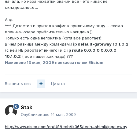
начала, но изза нехватки знаний все чето никак не
складывалось ...
Апд.
*** Дотестил и привел конфиг к приличному виду ... схема
влан-на-юзера приблизительно накидана ))
Только есть одна непонятка (хотя все работает):
В чем разница между командами
ip default-gateway 10.1.0.2
(с ней НЕ работает ничего) и с
ip route 0.0.0.0 0.0.0.0
10.1.0.2
( все пашет,как надо) ???
Изменено
13 мая, 2009
пользователем Elisium
Вставить ник
Цитата
Stak
Опубликовано
14 мая, 2009
http://www.cisco.com/en/US/tech/tk365/tech...shtml#ipgateway