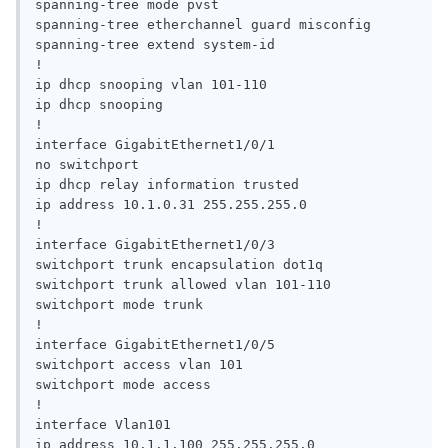
spanning-tree mode pvst

spanning-tree etherchannel guard misconfig

spanning-tree extend system-id

!

ip dhcp snooping vlan 101-110

ip dhcp snooping

!

interface GigabitEthernet1/0/1

no switchport

ip dhcp relay information trusted

ip address 10.1.0.31 255.255.255.0

!

interface GigabitEthernet1/0/3

switchport trunk encapsulation dot1q

switchport trunk allowed vlan 101-110

switchport mode trunk

!

interface GigabitEthernet1/0/5

switchport access vlan 101

switchport mode access

!

interface Vlan101

ip address 10.1.1.100 255.255.255.0
