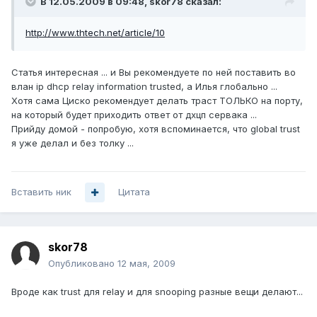
В 12.05.2009 в 09:48, skor78 сказал:
http://www.thtech.net/article/10
Статья интересная ... и Вы рекомендуете по ней поставить во
влан ip dhcp relay information trusted, а Илья глобально ...
Хотя сама Циско рекомендует делать траст ТОЛЬКО на порту,
на который будет приходить ответ от дхцп сервака ...
Прийду домой - попробую, хотя вспоминается, что global trust
я уже делал и без толку ...
Вставить ник
Цитата
skor78
Опубликовано
12 мая, 2009
Вроде как trust для relay и для snooping разные вещи делают...