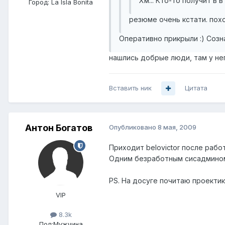
Хм... Кто-то получит в 
Город:
La Isla Bonita
резюме очень кстати. пох
Оперативно прикрыли :) Созн
нашлись добрые люди, там у него
Вставить ник
Цитата
Антон Богатов
Опубликовано
8 мая, 2009
Приходит belovictor после работы
Одним безработным сисадмином 
PS. На досуге почитаю проектик..
VIP
8.3k
Пол:
Мужчина