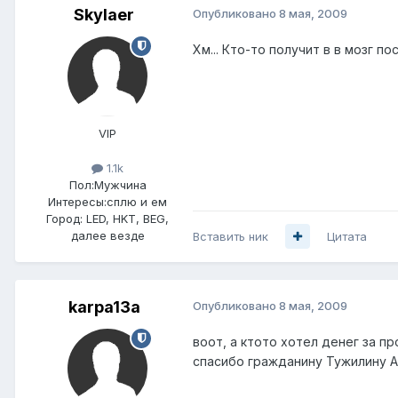
Skylaer
Опубликовано
8 мая, 2009
Хм... Кто-то получит в в мозг по
VIP
1.1k
Пол:
Мужчина
Интересы:
сплю и ем
Город:
LED, HKT, BEG,
далее везде
Вставить ник
Цитата
karpa13a
Опубликовано
8 мая, 2009
воот, а ктото хотел денег за пр
спасибо гражданину Тужилину А.