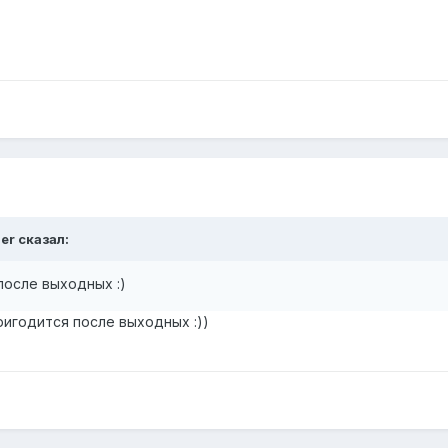
er сказал:
 после выходных :)
ригодится после выходных :))