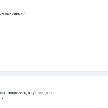
сле выходных :)
оект попросить, а тут раздают.
В.