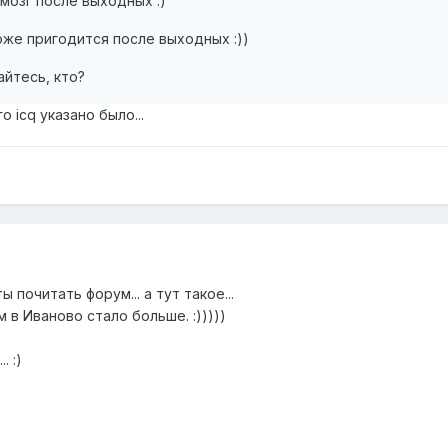
в мозг после выходных :)
оже пригодится после выходных :))
айтесь, кто?
 icq указано было...
 почитать форум... а тут такое...
в Иваново стало больше. :)))))
. :)