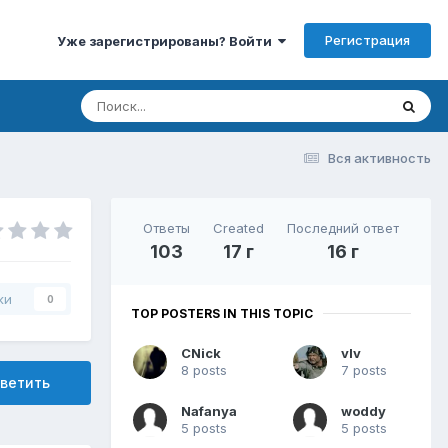
Регистрация
Уже зарегистрированы? Войти
Вся активность
Ответы
Created
Последний ответ
103
17 г
16 г
ки
0
TOP POSTERS IN THIS TOPIC
CNick
vIv
8 posts
7 posts
ветить
Nafanya
woddy
5 posts
5 posts