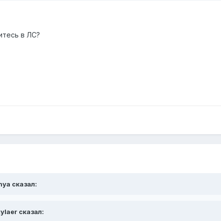
итесь в ЛС?
nya сказал:
ylaer сказал: