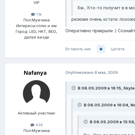
VIP
Хм... Кто-то получит в в м
1.1k
резюме очень кстати. похоже
Пол:
Мужчина
Интересы:
сплю и ем
Оперативно прикрыли :) Сознайт
Город:
LED, HKT, BEG,
далее везде
Вставить ник
Цитата
Nafanya
Опубликовано
8 мая, 2009
В 08.05.2009 в 16:15, Skyla
В 08.05.2009 в 16:04, N
Активный участник
В 08.05.2009 в 15:58,
439
Пол:
Мужчина