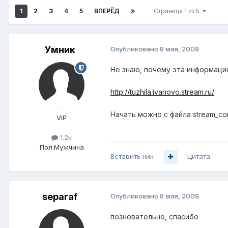
1
2
3
4
5
ВПЕРЁД
Страница 1 из 5
Умник
Опубликовано
8 мая, 2009
Не знаю, почему эта информация
http://tuzhila.ivanovo.stream.ru/
Начать можно с файла stream_con
VIP
1.2k
Пол:
Мужчина
Вставить ник
Цитата
separaf
Опубликовано
8 мая, 2009
позновательно, спасибо