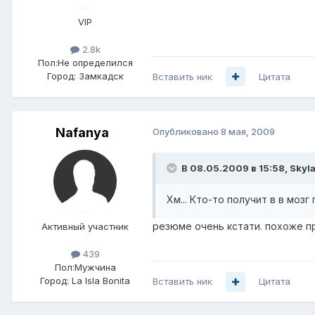
VIP
2.8k
Пол:
Не определился
Город:
Замкадск
Вставить ник
Цитата
Nafanya
Опубликовано
8 мая, 2009
В 08.05.2009 в 15:58, Skyla
Хм... Кто-то получит в в мозг
резюме очень кстати. похоже п
Активный участник
439
Пол:
Мужчина
Город:
La Isla Bonita
Вставить ник
Цитата