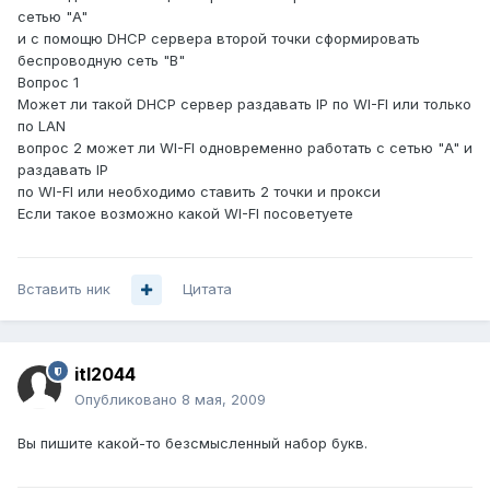
сетью "A"
и с помощю DHCP сервера второй точки сформировать
беспроводную сеть "B"
Вопрос 1
Может ли такой DHCP сервер раздавать IP по WI-FI или только
по LAN
вопрос 2 может ли WI-FI одновременно работать с сетью "A" и
раздавать IP
по WI-FI или необходимо ставить 2 точки и прокси
Если такое возможно какой WI-FI посоветуете
Вставить ник
Цитата
itl2044
Опубликовано
8 мая, 2009
Вы пишите какой-то безсмысленный набор букв.