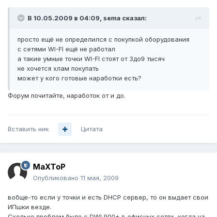
В 10.05.2009 в 04:09, sema сказал:
просто ещё не определился с покупкой оборудования
с сетями WI-FI ещё не работал
а такие умные точки WI-FI стоят от 3до9 тысяч
не хочется хлам покупать
может у кого готовые наработки есть?
Форум почитайте, наработок от и до.
Вставить ник
Цитата
MaXToP
Опубликовано
11 мая, 2009
вобще-то если у точки и есть DHCP сервер, то он выдает свои
ИПшки везде.
Сколько проблем было с DWL900+ в офисных сетях, когда на