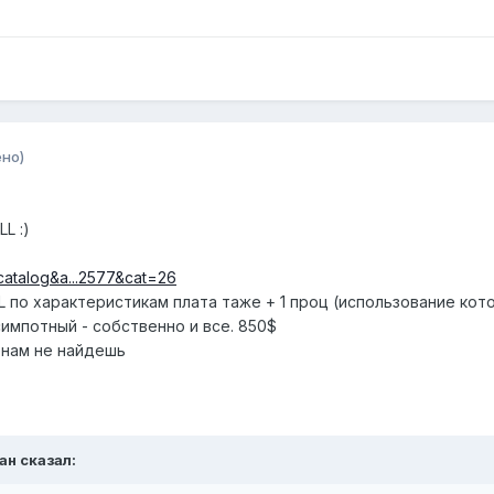
но)
L :)
catalog&a...2577&cat=26
L по характеристикам плата таже + 1 проц (использование ко
симпотный - собственно и все. 850$
енам не найдешь
ан сказал: