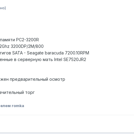
но)
 памяти PC2-3200R
,2Ghz 3200DP/2M/800
гигов SATA - Seagate baracuda 7200.10RPM
оенные в серверную мать Intel SE7520JR2
можен предварительный осмотр
ачительный торг
елем romka