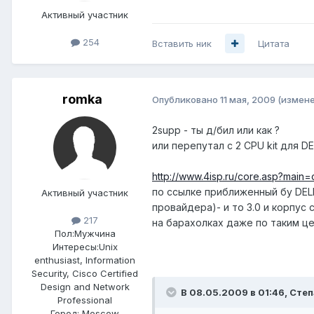
Активный участник
254
Вставить ник
Цитата
romka
Опубликовано
11 мая, 2009
(измене
2supp - ты д/бил или как ?
или перепутал с 2 CPU kit для DEL
http://www.4isp.ru/core.asp?main=
по ссылке приближенный бу DEL
Активный участник
провайдера)- и то 3.0 и корпус 
217
на барахолках даже по таким ц
Пол:
Мужчина
Интересы:
Unix
enthusiast, Information
Security, Cisco Certified
Design and Network
В 08.05.2009 в 01:46, Степ
Professional
Город:
Moscow