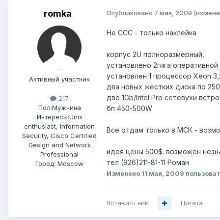
romka
Опубликовано
7 мая, 2009
(измене
Не ССС - только наклейка
корпус 2U полноразмерный,
установлено 2гига оперативной
установлен 1 процессор Xeon 3
Активный участник
два новых жестких диска по 250
две 1Gb/Intel Pro сетевухи встр
217
Пол:
Мужчина
бп 450-500W
Интересы:
Unix
enthusiast, Information
Все отдам только в МСК - воз
Security, Cisco Certified
Design and Network
идея цены 500$. возможен незн
Professional
тел (926)211-81-11 Роман
Город:
Moscow
Изменено
11 мая, 2009
пользоват
Вставить ник
Цитата