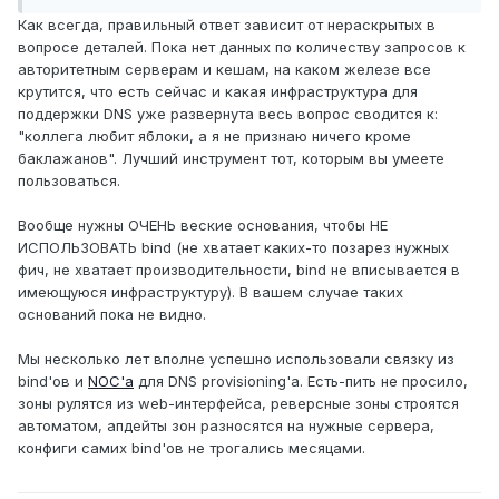
Как всегда, правильный ответ зависит от нераскрытых в
вопросе деталей. Пока нет данных по количеству запросов к
авторитетным серверам и кешам, на каком железе все
крутится, что есть сейчас и какая инфраструктура для
поддержки DNS уже развернута весь вопрос сводится к:
"коллега любит яблоки, а я не признаю ничего кроме
баклажанов". Лучший инструмент тот, которым вы умеете
пользоваться.
Вообще нужны ОЧЕНЬ веские основания, чтобы НЕ
ИСПОЛЬЗОВАТЬ bind (не хватает каких-то позарез нужных
фич, не хватает производительности, bind не вписывается в
имеющуюся инфраструктуру). В вашем случае таких
оснований пока не видно.
Мы несколько лет вполне успешно использовали связку из
bind'ов и
NOC'а
для DNS provisioning'а. Есть-пить не просило,
зоны рулятся из web-интерфейса, реверсные зоны строятся
автоматом, апдейты зон разносятся на нужные сервера,
конфиги самих bind'ов не трогались месяцами.