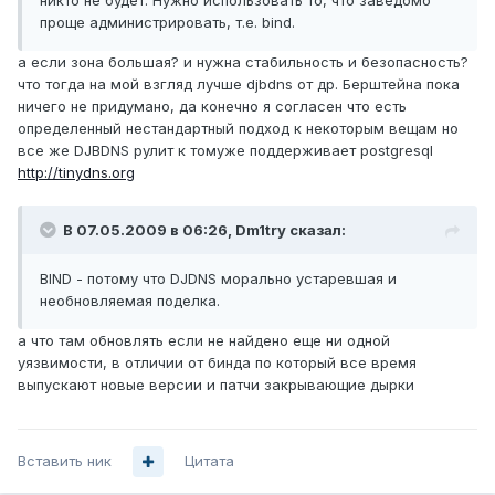
никто не будет. Нужно использовать то, что заведомо
проще администрировать, т.е. bind.
а если зона большая? и нужна стабильность и безопасность?
что тогда на мой взгляд лучше djbdns от др. Берштейна пока
ничего не придумано, да конечно я согласен что есть
определенный нестандартный подход к некоторым вещам но
все же DJBDNS рулит к томуже поддерживает postgresql
http://tinydns.org
В 07.05.2009 в 06:26, Dm1try сказал:
BIND - потому что DJDNS морально устаревшая и
необновляемая поделка.
а что там обновлять если не найдено еще ни одной
уязвимости, в отличии от бинда по который все время
выпускают новые версии и патчи закрывающие дырки
Вставить ник
Цитата