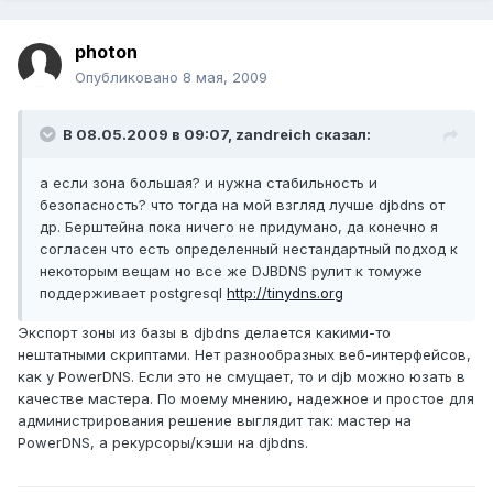
photon
Опубликовано
8 мая, 2009
В 08.05.2009 в 09:07, zandreich сказал:
а если зона большая? и нужна стабильность и
безопасность? что тогда на мой взгляд лучше djbdns от
др. Берштейна пока ничего не придумано, да конечно я
согласен что есть определенный нестандартный подход к
некоторым вещам но все же DJBDNS рулит к томуже
поддерживает postgresql
http://tinydns.org
Экспорт зоны из базы в djbdns делается какими-то
нештатными скриптами. Нет разнообразных веб-интерфейсов,
как у PowerDNS. Если это не смущает, то и djb можно юзать в
качестве мастера. По моему мнению, надежное и простое для
администрирования решение выглядит так: мастер на
PowerDNS, а рекурсоры/кэши на djbdns.