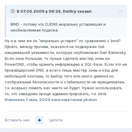
В 07.05.2009 в 06:26, Dm1try сказал:
BIND - потому что DJDNS морально устаревшая и
необновляемая поделка.
Ну и в чем же он "морально устарел" по сравнению с bind?
Djbdns, между прочим, оказался не подвержен той
нашумевшей уязвимости, которую опубликовал Dan Kaminsky.
Если зона большая, то лучше сделать мастер зоны на
PowerDNS, чтобы хранить информацию в SQL-базе. Если это не
провайдерский DNS, а всего лишь мастер зоны и кэш для
небольшой конторы, то выбор того или иного демона из
соображений безопасности и стабильности не принципиален,
т.к. всерьез ломать вас никто не будет. Нужно использовать
то, что заведомо проще администрировать, т.е. bind.
Изменено
7 мая, 2009
пользователем photon
Вставить ник
Цитата