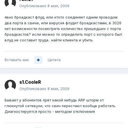
Опубликовано
8 мая, 2009
явно броадкаст флуд, или ктото соединяет одним проводом
два порта в свиче, или вирусня флудит броадкастами, в 3026
нет возможности посмотреть количество пришедших с порта
броадкастов? если можно то определить порт с которого был
влуд не составит труда.. найти клиента и убить.
Вставить ник
Цитата
s1.CooleR
Опубликовано
8 мая, 2009
Бывает у абонентов прёт какой нибудь ARP шторм от
глюкнутой сетевухи, что свич перестают вообще работать.
Диагностируется просто - методом отключения