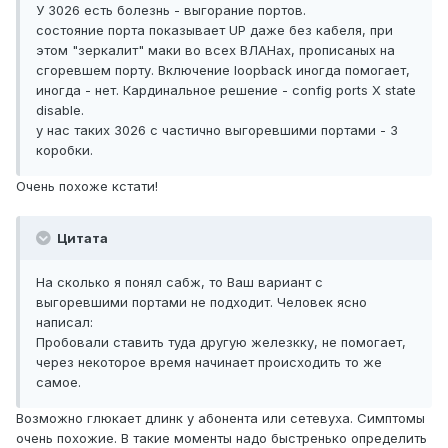
У 3026 есть болезнь - выгорание портов.
состояние порта показывает UP даже без кабеля, при
этом "зеркалит" маки во всех ВЛАНах, прописаных на
сгоревшем порту. Включение loopback иногда помогает,
иногда - нет. Кардинальное решение - config ports Х state
disable.
у нас таких 3026 с частично выгоревшими портами - 3
коробки.
Очень похоже кстати!
Цитата
На сколько я понял сабж, то Ваш вариант с
выгоревшими портами не подходит. Человек ясно
написал:
Пробовали ставить туда другую железкку, не помогает,
через некоторое время начинает происходить то же
самое.
Возможно глюкает длинк у абонента или сетевуха. Симптомы
очень похожие. В такие моменты надо быстренько определить