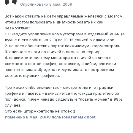
Опубликовано
8 мая, 2009
Вот накой ставить на сети управляемые железяки с мозгом,
чтобы потом пользовать и диагностировать их как
безмозглые?
1. Выводите управление коммутаторами в отдельный VLAN (а
лучше и его побить на 2-3) по 10-12 свичей в одном vlan.
2. на всех абонентских портах какминимум ытормконтроль.
3. сливваете логи со свичей в сислог на сервер.
4. поднимаете систему мониторинга свичей по snmp и
снимаете с портов трафик, состояние, ошибки, счетчики
пакетов юникаст,бродкаст и мультикаст с построением
соответствующих графиков.
При каких-либо инцидентах - смотрите логи, и графики
трафика и пакетов - вычисляется что-откуда прилетело за
полчасика, пичем ненадо сидельть и "ловить момен" в 99%
случаев.
Это если штормконтроль не отсек :)
Изменено
8 мая, 2009
пользователем ghost