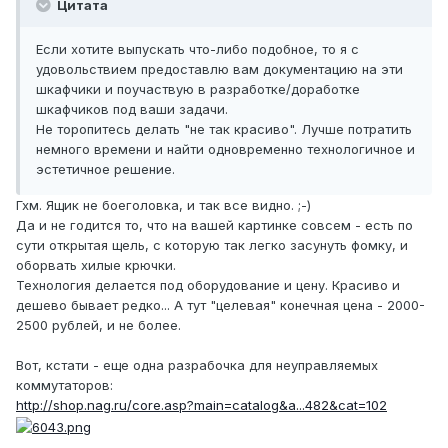
Цитата
Если хотите выпускать что-либо подобное, то я с
удовольствием предоставлю вам документацию на эти
шкафчики и поучаствую в разработке/доработке
шкафчиков под ваши задачи.
Не торопитесь делать "не так красиво". Лучше потратить
немного времени и найти одновременно технологичное и
эстетичное решение.
Гхм. Ящик не боеголовка, и так все видно. ;-)
Да и не годится то, что на вашей картинке совсем - есть по
сути открытая щель, с которую так легко засунуть фомку, и
оборвать хилые крючки.
Технология делается под оборудование и цену. Красиво и
дешево бывает редко... А тут "целевая" конечная цена - 2000-
2500 рублей, и не более.
Вот, кстати - еще одна разрабочка для неуправляемых
коммутаторов:
http://shop.nag.ru/core.asp?main=catalog&a...482&cat=102