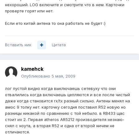
нехороший. LOG включите и смотрите что в нем. Карточки
проверте горят или нет.
Если ето китай антена то она работать не будет :)
Вставить ник
Цитата
kamehck
Опубликовано
5 мая, 2009
лог пустой видно когда выключаешь сетевуху что они
отвалились когда включаешь цепляются и все после чистый
даже когда становится rx/tx разный сильно. Антены менял на
амос 9 толку нет. карточку сегодня поставил R52 новую но
разницы никакой по сравнению с той небыло. в RB433 щас
стоит их 2. Первая atheros AR5212 производителя незнаю-
снял с ноута, а вторая R52 и одна от второй ничем не
отличаются.