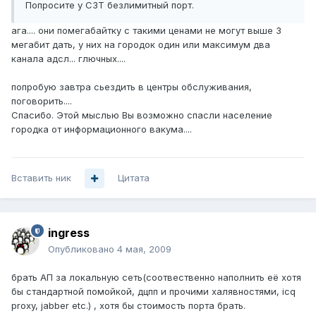
Попросите у СЗТ безлимитный порт.
ага.... они помегабайтку с такими ценами не могут выше 3
мегабит дать, у них на городок один или максимум два
канала адсл... глючных....
попробую завтра сьездить в центры обслуживания,
поговорить....
Спасибо. Этой мыслью Вы возможно спасли население
городка от информационного вакума....
Вставить ник
Цитата
ingress
Опубликовано
4 мая, 2009
брать АП за локальную сеть(соотвественно наполнить её хотя
бы стандартной помойкой, дцпп и прочими халявностями, icq
proxy, jabber etc.) , хотя бы стоимость порта брать.