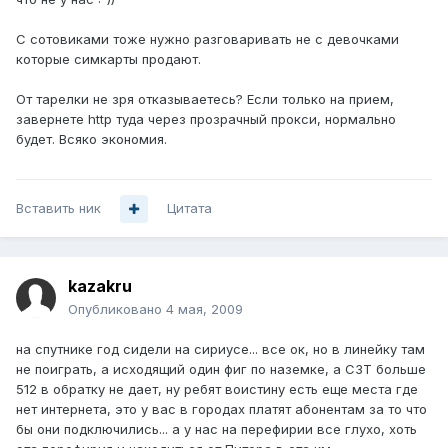
С сотовиками тоже нужно разговаривать не с девочками
которые симкарты продают.
От тарелки не зря отказываетесь? Если только на прием,
завернете http туда через прозрачный прокси, нормально
будет. Всяко экономия.
Вставить ник
Цитата
kazakru
Опубликовано
4 мая, 2009
на спутнике год сидели на сириусе... все ок, но в линейку там
не поиграть, а исходящий один фиг по наземке, а СЗТ больше
512 в обратку не дает, ну ребят воистину есть еще места где
нет интернета, это у вас в городах платят абонентам за то что
бы они подключились... а у нас на перефирии все глухо, хоть