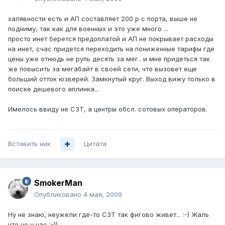
халявности есть и АП составляет 200 р с порта, выше не
подниму, так как для военных и это уже много ...
просто инет берется предоплатой и АП не покрывает расходы
на инет, счас придется переходить на пониженные тарифы где
цены уже отнюдь не рупь десять за мег.. и мне придеться так
же повысить за мегабайт в своей сети, что вызовет еще
больший отток юзверей. Замкнутый круг. Выход вижу только в
поиске дешевого аплинка...
Имелось ввиду не СЗТ, а центры обсл. сотовых операторов.
Вставить ник
Цитата
SmokerMan
Опубликовано
4 мая, 2009
Ну не знаю, неужели где-то СЗТ так фигово живет... :-) Жаль
что не у нас :-))