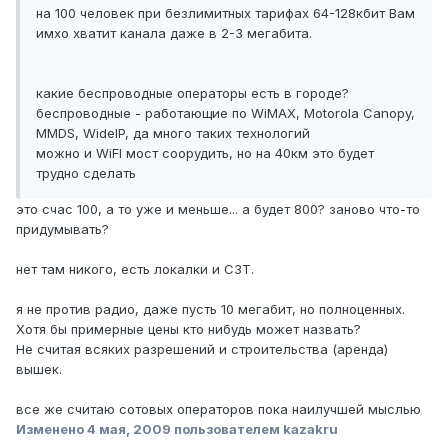
на 100 человек при безлимитных тарифах 64-128кбит Вам
имхо хватит канала даже в 2-3 мегабита.
какие беспроводные операторы есть в городе?
беспроводные - работающие по WiMAX, Motorola Canopy,
MMDS, WideIP, да много таких технологий
можно и WiFI мост соорудить, но на 40км это будет
трудно сделать
это счас 100, а то уже и меньше... а будет 800? заново что-то
придумывать?
нет там никого, есть локалки и СЗТ.
я не против радио, даже пусть 10 мегабит, но полноценных.
Хотя бы примерные цены кто нибудь может назвать?
Не считая всяких разрешений и строительства (аренда)
вышек.
все же считаю сотовых операторов пока наилучшей мыслью
Изменено
4 мая, 2009
пользователем kazakru