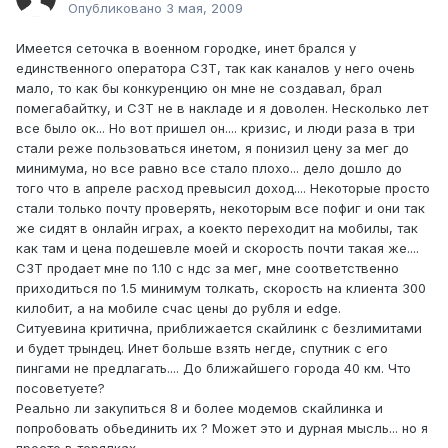
Опубликовано
3 мая, 2009
Имеется сеточка в военном городке, инет брался у
единственного оператора СЗТ, так как каналов у него очень
мало, то как бы конкуренцию он мне не создавал, брал
помегабайтку, и СЗТ не в накладе и я доволен. Несколько лет
все было ок... Но вот пришел он.... кризис, и люди раза в три
стали реже пользоваться инетом, я понизил цену за мег до
минимума, но все равно все стало плохо... дело дошло до
того что в апреле расход превысил доход.... Некоторые просто
стали только почту проверять, некоторым все пофиг и они так
же сидят в онлайн играх, а коекто переходит на мобилы, так
как там и цена подешевле моей и скорость почти такая же....
СЗТ продает мне по 1.10 с ндс за мег, мне соответственно
приходиться по 1.5 минимум толкать, скорость на клиента 300
килобит, а на мобиле счас цены до рубля и edge.
Ситуевина критична, приближается скайлинк с безлимитами
и будет трындец. Инет больше взять негде, спутник с его
пингами не предлагать.... До ближайшего города 40 км. Что
посоветуете?
Реально ли закупиться 8 и более модемов скайлинка и
попробовать обьединить их ? Может это и дурная мысль... но я