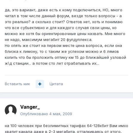
да, это вариант, даже есть к кому подключиться, НО, много
читал в том числе данный форум, везде только вопросы - а
это реально? а сколько стоит? Ответов нет, хоть и понимаю
что все субьективно и для каждого случая свои цены, но
можно же хотя бы ориентировочные цены назвать. Мне много
не надо, максимум мегабит 20 фулдуплекса.
Но опять же стоит на первом месте цена вопроса, если она
близка к лимону, то с таким же успехом можно и 6 лямов
копить что бы проложить оптику км 15 до ближайшей узловой
ж\д станции... а потом сто лет отрабатывать их...
Вставить ник
Цитата
Vanger_
Опубликовано
4 мая, 2009
на 100 человек при безлимитных тарифах 64-128кбит Вам имхо
хватит канала даже в 2-3 мегабита. отталкиваясь от этого,