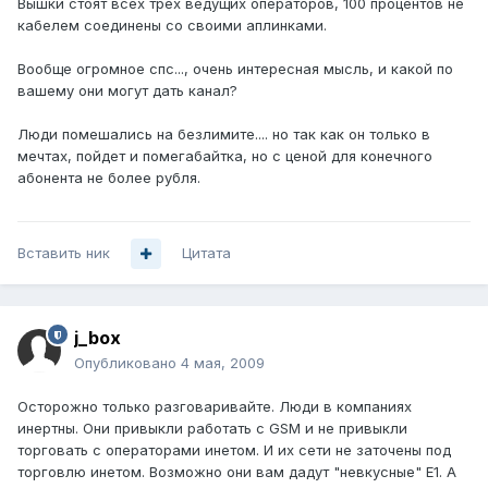
Вышки стоят всех трех ведущих операторов, 100 процентов не
кабелем соединены со своими аплинками.
Вообще огромное спс..., очень интересная мысль, и какой по
вашему они могут дать канал?
Люди помешались на безлимите.... но так как он только в
мечтах, пойдет и помегабайтка, но с ценой для конечного
абонента не более рубля.
Вставить ник
Цитата
j_box
Опубликовано
4 мая, 2009
Осторожно только разговаривайте. Люди в компаниях
инертны. Они привыкли работать с GSM и не привыкли
торговать с операторами инетом. И их сети не заточены под
торговлю инетом. Возможно они вам дадут "невкусные" Е1. А