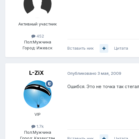
Активный участник
452
Пол:
Мужчина
Город:
Ижевск
Вставить ник
Цитата
L-ZiX
Опубликовано
3 мая, 2009
Ошибся. Это не точка так стега
VIP
1.7k
Пол:
Мужчина
Город:
Казахстан
Вставить ник
Цитата