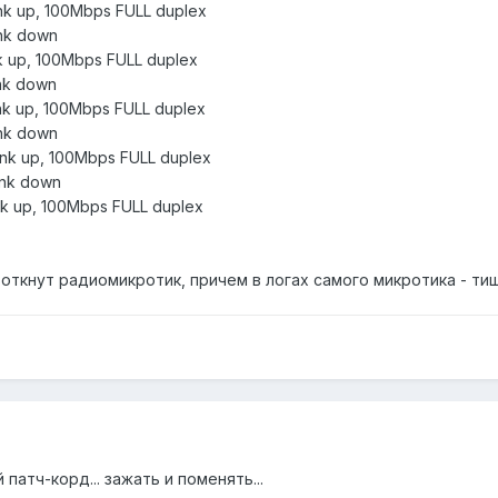
ink up, 100Mbps FULL duplex
ink down
ink up, 100Mbps FULL duplex
ink down
ink up, 100Mbps FULL duplex
ink down
link up, 100Mbps FULL duplex
ink down
ink up, 100Mbps FULL duplex
 воткнут радиомикротик, причем в логах самого микротика - ти
 патч-корд... зажать и поменять...