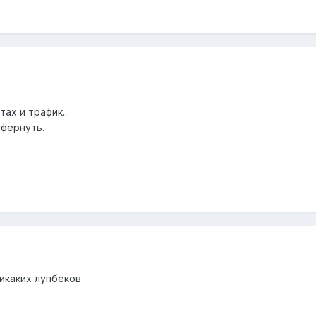
ах и трафик...
ифернуть.
никаких лупбеков