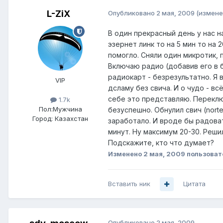
L-ZiX
Опубликовано
2 мая, 2009
(измене
В один прекрасный день у нас н
эзернет линк то на 5 мин то на
помогло. Сняли один микротик,
Включаю радио (добавив его в б
радиокарт - безрезультатно. Я
VIP
дсламу без свича. И о чудо - в
себе это представляю. Переклю
1.7k
Пол:
Мужчина
безуспешно. Обнулил свич (norte
Город:
Казахстан
заработало. И вроде бы радова
минут. Ну максимум 20-30. Реши
Подскажите, кто что думает?
Изменено
2 мая, 2009
пользоват
Вставить ник
Цитата
Опубликовано
2 мая, 2009