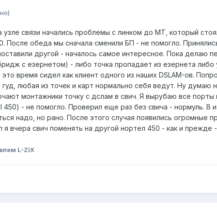
но)
а узле связи начались проблемы с линком до МТ, который сто
 20. После обеда мы сначала сменили БП - не помогло. Приняли
 поставили другой - началось самое интересное. Пока делаю 
ридж с езернетом) - либо точка пропадает из езернета либо у
 в это время сидел как клиент одного из наших DSLAM-ов. По
сё гуд, любая из точек и карт нормально себя ведут. Ну думаю
чают монтажники точку с дслам в свич. Я вырубаю все порты 
l 450) - не помогло. Проверил еще раз без свича - нормуль. В 
ться надо, но рано. После этого случая появились огромные п
л я вчера свич поменять на другой нортел 450 - как и прежде 
елем L-ZiX