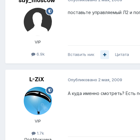
sdy_moscow
поставьте управляемый Л2 и пог
VIP
6.9k
Вставить ник
Цитата
L-ZiX
Опубликовано
2 мая, 2009
А куда именно смотреть? Есть nor
VIP
1.7k
Пол:
Мужчина