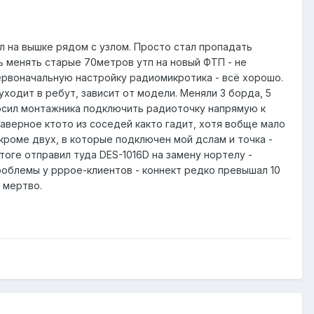
ял на вышке рядом с узлом. Просто стал пропадать
сь менять старые 70метров утп на новый ФТП - не
первоначальную настройку радиомикротика - всё хорошо.
ходит в ребут, зависит от модели. Меняли 3 борда, 5
просил монтажника подключить радиоточку напрямую к
 наверное ктото из соседей както гадит, хотя вобще мало
кроме двух, в которые подключен мой дслам и точка -
итоге отправил туда DES-1016D на замену нортелу -
роблемы у pppoe-клиентов - коннект редко превышал 10
- мертво.