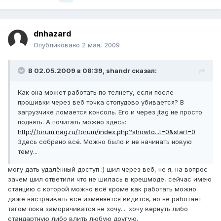
dnhazard
Опубликовано
2 мая, 2009
В 02.05.2009 в 08:39, shandr сказал:
Как она может работать по телнету, если после
прошивки через веб точка стопудово убивается? В
загрузчике ломается консоль. Его и через jtag не просто
поднять. А почитать можно здесь:
http://forum.nag.ru/forum/index.php?showto...t=0&start=0
.
Здесь собрано всё. Можно было и не начинать новую
тему...
могу дать удалённый доступ :) шил через веб, не я, на вопрос
зачем шил ответили что не шилась в крешмоде, сейчас имею
станцию с которой можно всё кроме как работать можно
даже настраивать всё изменяется видится, но не работает.
тагом пока заморачиватся не хочу.... хочу вернуть либо
стандартную либо влить любую другую.