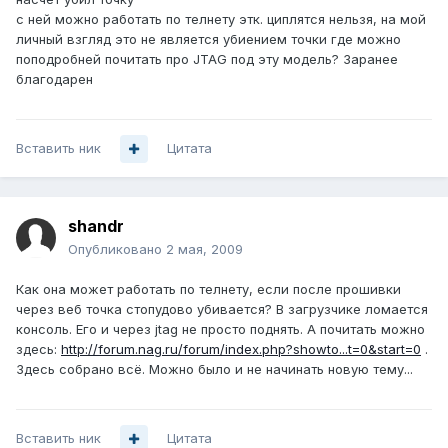
с ней можно работать по телнету этк. циплятся нельзя, на мой
личный взгляд это не является убиением точки где можно
поподробней почитать про JTAG под эту модель? Заранее
благодарен
Вставить ник
Цитата
shandr
Опубликовано
2 мая, 2009
Как она может работать по телнету, если после прошивки
через веб точка стопудово убивается? В загрузчике ломается
консоль. Его и через jtag не просто поднять. А почитать можно
здесь:
http://forum.nag.ru/forum/index.php?showto...t=0&start=0
.
Здесь собрано всё. Можно было и не начинать новую тему...
Вставить ник
Цитата