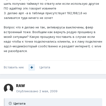
шить получаю таймаут по ответу или если использую другое
ПО адайтер этк говорит извините
3. делаю арп -a в таблице присутствует 192,168,1,6 но
заливатся туда ничего не хочет
Вопрос что я делаю не так, антивирусы выключены, фаер
встроенный тоже. Вообщем как вернуть родую прошивку в
моей ситуации? Какую прошувку поставить в случае если
надо чтобы к точке подключались клиенты, а к лану подключен
адсл-модем(который сообственно и раздаёт интернет). с wive
не разобрался.
Вставить ник
Цитата
RAW
Опубликовано
2 мая, 2009
Цитата