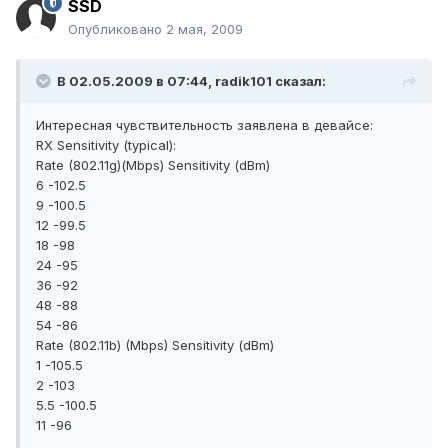
SSD
Опубликовано
2 мая, 2009
В 02.05.2009 в 07:44, radik101 сказал:
Интересная чувствительность заявлена в девайсе:
RX Sensitivity (typical):
Rate (802.11g)(Mbps) Sensitivity (dBm)
6 -102.5
9 -100.5
12 -99.5
18 -98
24 -95
36 -92
48 -88
54 -86
Rate (802.11b) (Mbps) Sensitivity (dBm)
1 -105.5
2 -103
5.5 -100.5
11 -96