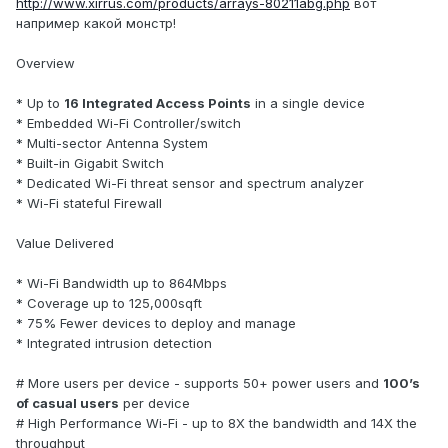
http://www.xirrus.com/products/arrays-80211abg.php
вот
например какой монстр!
Overview
* Up to
16 Integrated Access Points
in a single device
* Embedded Wi-Fi Controller/switch
* Multi-sector Antenna System
* Built-in Gigabit Switch
* Dedicated Wi-Fi threat sensor and spectrum analyzer
* Wi-Fi stateful Firewall
Value Delivered
* Wi-Fi Bandwidth up to 864Mbps
* Coverage up to 125,000sqft
* 75% Fewer devices to deploy and manage
* Integrated intrusion detection
# More users per device - supports 50+ power users and
100’s
of casual users
per device
# High Performance Wi-Fi - up to 8X the bandwidth and 14X the
throughput