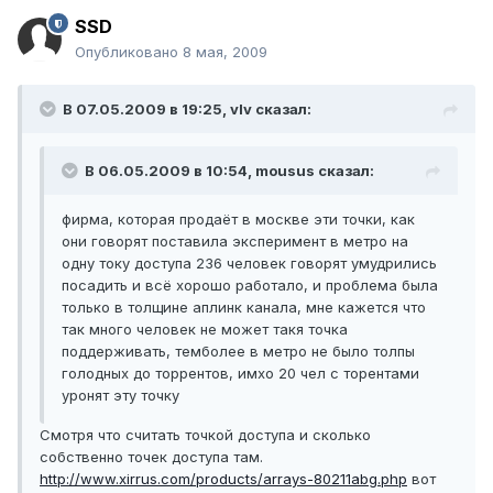
SSD
Опубликовано
8 мая, 2009
В 07.05.2009 в 19:25, vIv сказал:
В 06.05.2009 в 10:54, mousus сказал:
фирма, которая продаёт в москве эти точки, как
они говорят поставила эксперимент в метро на
одну току доступа 236 человек говорят умудрились
посадить и всё хорошо работало, и проблема была
только в толщине аплинк канала, мне кажется что
так много человек не может такя точка
поддерживать, темболее в метро не было толпы
голодных до торрентов, имхо 20 чел с торентами
уронят эту точку
Смотря что считать точкой доступа и сколько
собственно точек доступа там.
http://www.xirrus.com/products/arrays-80211abg.php
вот