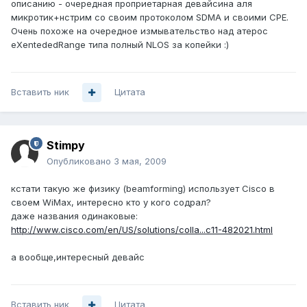
описанию - очередная проприетарная девайсина аля
микротик+нстрим со своим протоколом SDMA и своими CPE.
Очень похоже на очередное измывательство над атерос
eXentededRange типа полный NLOS за копейки :)
Вставить ник
Цитата
Stimpy
Опубликовано
3 мая, 2009
кстати такую же физику (beamforming) использует Cisco в
своем WiMax, интересно кто у кого содрал?
даже названия одинаковые:
http://www.cisco.com/en/US/solutions/colla...c11-482021.html
а вообще,интересный девайс
Вставить ник
Цитата