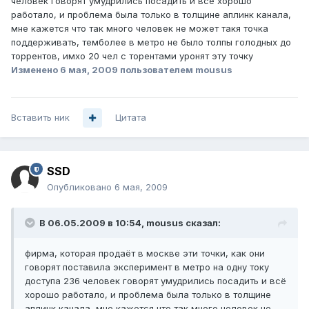
человек говорят умудрились посадить и всё хорошо
работало, и проблема была только в толщине аплинк канала,
мне кажется что так много человек не может такя точка
поддерживать, темболее в метро не было толпы голодных до
торрентов, имхо 20 чел с торентами уронят эту точку
Изменено
6 мая, 2009
пользователем mousus
Вставить ник
Цитата
SSD
Опубликовано
6 мая, 2009
В 06.05.2009 в 10:54, mousus сказал:
фирма, которая продаёт в москве эти точки, как они
говорят поставила эксперимент в метро на одну току
доступа 236 человек говорят умудрились посадить и всё
хорошо работало, и проблема была только в толщине
аплинк канала, мне кажется что так много человек не