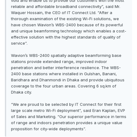
void and enable us to provide our customers with the most
reliable and affordable broadband connectivity”, said Mr.
Waquer Hossain, the CEO of IT Connect Ltd. “After a
thorough examination of the existing Wi-Fi solutions, we
have chosen Wavion’s WBS-2400 because of its powerful
and unique beamforming technology which enables a cost-
effective solution with the highest standards of quality of
service”.
Wavion’s WBS-2400 spatially adaptive beamforming base
stations provide extended range, improved indoor
penetration and better interference resilience. The WBS-
2400 base stations where installed in Gulshan, Banani,
Baridhara and Dhanmondi in Dhaka and provide ubiquitous
coverage to the four urban areas. Covering 6 sq.km of
Dhaka city.
“We are proud to be selected by IT Connect for their first
large scale metro Wi-Fi deployment”, said Eran Kaplan, EVP
of Sales and Marketing. “Our superior performance in terms
of range and indoors penetration provides a unique value
proposition for city-wide deployments”.