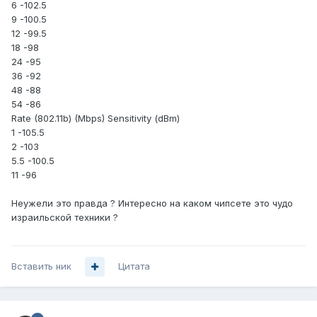
6 -102.5
9 -100.5
12 -99.5
18 -98
24 -95
36 -92
48 -88
54 -86
Rate (802.11b) (Mbps) Sensitivity (dBm)
1 -105.5
2 -103
5.5 -100.5
11 -96
Неужели это правда ? Интересно на каком чипсете это чудо
израильской техники ?
Вставить ник
Цитата