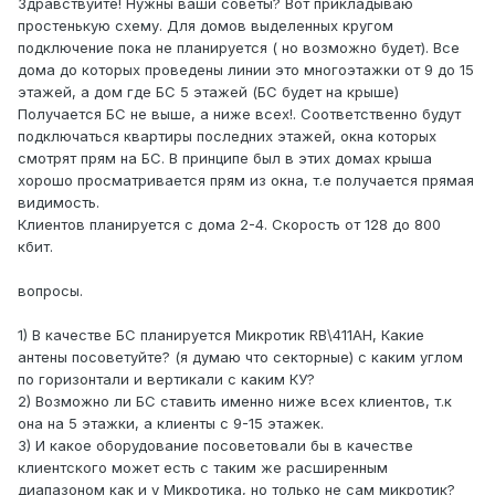
Здравствуйте! Нужны ваши советы? Вот прикладываю
простенькую схему. Для домов выделенных кругом
подключение пока не планируется ( но возможно будет). Все
дома до которых проведены линии это многоэтажки от 9 до 15
этажей, а дом где БС 5 этажей (БС будет на крыше)
Получается БС не выше, а ниже всех!. Соответственно будут
подключаться квартиры последних этажей, окна которых
смотрят прям на БС. В принципе был в этих домах крыша
хорошо просматривается прям из окна, т.е получается прямая
видимость.
Клиентов планируется с дома 2-4. Скорость от 128 до 800
кбит.
вопросы.
1) В качестве БС планируется Микротик RB\411AH, Какие
антены посоветуйте? (я думаю что секторные) с каким углом
по горизонтали и вертикали с каким КУ?
2) Возможно ли БС ставить именно ниже всех клиентов, т.к
она на 5 этажки, а клиенты с 9-15 этажек.
3) И какое оборудование посоветовали бы в качестве
клиентского может есть с таким же расширенным
диапазоном как и у Микротика, но только не сам микротик?