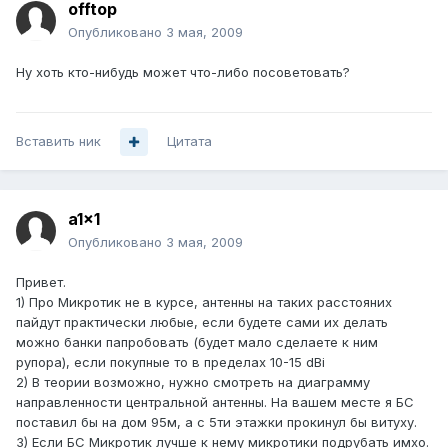
offtop
Опубликовано
3 мая, 2009
Ну хоть кто-нибудь может что-либо посоветовать?
Вставить ник
Цитата
a1x1
Опубликовано
3 мая, 2009
Привет.
1) Про Микротик не в курсе, антенны на таких расстояних
пайдут практически любые, если будете сами их делать
можно банки папробовать (будет мало сделаете к ним
рупора), если покупные то в пределах 10-15 dBi
2) В теории возможно, нужно смотреть на диаграмму
направленности центральной антенны. На вашем месте я БС
поставил бы на дом 95м, а с 5ти этажки прокинул бы витуху.
3) Если БС Микротик лучше к нему микротики подрубать имхо.