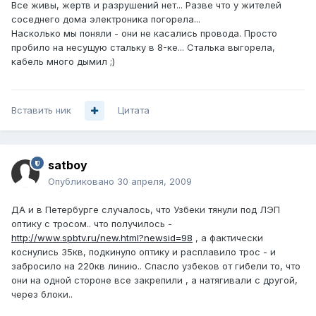
Все живы, жертв и разрушений нет... Разве что у жителей
соседнего дома электроника погорела...
Насколько мы поняли - они не касались провода. Просто
пробило на несущую стальку в 8-ке... Сталька выгорела,
кабель много дымил ;)
Вставить ник
Цитата
satboy
Опубликовано
30 апреля, 2009
ДА и в Петербурге случалось, что Узбеки тянули под ЛЭП
оптику с тросом.. что получилось -
http://www.spbtv.ru/new.html?newsid=98
, а фактически
коснулись 35кв, подкинуло оптику и расплавило трос - и
забросило на 220кв линию.. Спасло узбеков от гибели то, что
они на одной стороне все закрепили , а натягивали с другой,
через блоки..