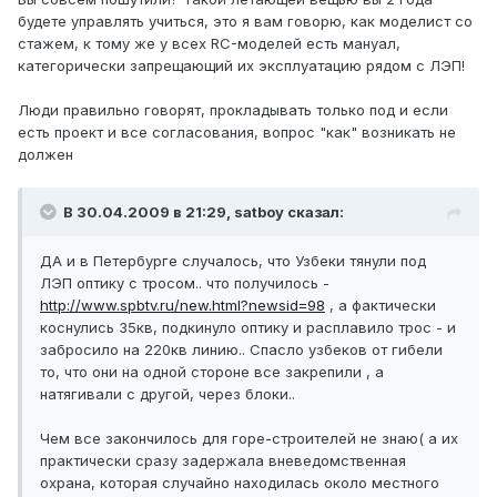
будете управлять учиться, это я вам говорю, как моделист со
стажем, к тому же у всех RC-моделей есть мануал,
категорически запрещающий их эксплуатацию рядом с ЛЭП!
Люди правильно говорят, прокладывать только под и если
есть проект и все согласования, вопрос "как" возникать не
должен
В 30.04.2009 в 21:29, satboy сказал:
ДА и в Петербурге случалось, что Узбеки тянули под
ЛЭП оптику с тросом.. что получилось -
http://www.spbtv.ru/new.html?newsid=98
, а фактически
коснулись 35кв, подкинуло оптику и расплавило трос - и
забросило на 220кв линию.. Спасло узбеков от гибели
то, что они на одной стороне все закрепили , а
натягивали с другой, через блоки..
Чем все закончилось для горе-строителей не знаю( а их
практически сразу задержала вневедомственная
охрана, которая случайно находилась около местного