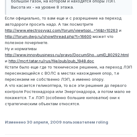
большой газон, на котором и находятся опоры ЛЭП.
Высота их - на уровне 8 этажа.
Если официально, то вам еще и с разрешение на переход
автодороги просить надо. А так посмотрите
http://www.electrosvyaz.com/forum/viewtopi...=14&t=10263
и
http://forum.dwg.ru/showthread.php?t=16600
может что
полезное почерпнете.
Ну и нормативы
http://www.innovbusiness.ru/pravo/DocumSho...umID_80292.html
и
http://mcrt.tatar.ru/rus/file/pub/pub_1948.doc
Кстати было еще где то техническое решение, на переход ЛЭП
пересекающейся с ВОЛС в местах нахождения опор, т.е
пересекаем не собственно ЛЭП, а именно опору.
А что касается геликоптера, то все эти решения до первого
контроля Ростехнадзора или Энергонадзора, а потом мало не
покажется. Т.к ЛЭП (особенно большие киловатки) они к
стратегическим объектам относятся.
Изменено
30 апреля, 2009
пользователем roling