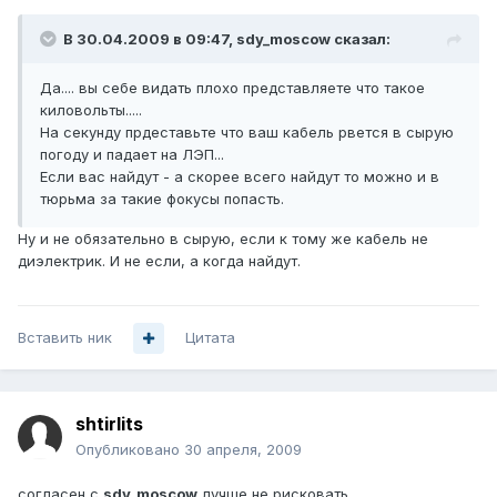
В 30.04.2009 в 09:47, sdy_moscow сказал:
Да.... вы себе видать плохо представляете что такое
киловольты.....
На секунду прдеставьте что ваш кабель рвется в сырую
погоду и падает на ЛЭП...
Если вас найдут - а скорее всего найдут то можно и в
тюрьма за такие фокусы попасть.
Ну и не обязательно в сырую, если к тому же кабель не
диэлектрик. И не если, а когда найдут.
Вставить ник
Цитата
shtirlits
Опубликовано
30 апреля, 2009
согласен с
sdy_moscow
лучше не рисковать.....