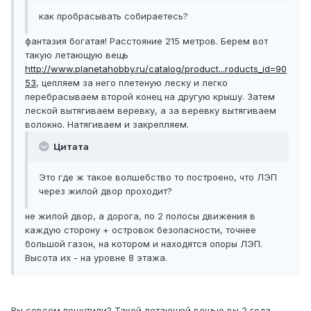
как пробрасывать собираетесь?
фантазия богатая! Расстояние 215 метров. Берем вот
такую летающую вещь
http://www.planetahobby.ru/catalog/product...roducts_id=90
53
, цепляем за него плетеную леску и легко
перебрасываем второй конец на другую крышу. Затем
леской вытягиваем веревку, а за веревку вытягиваем
волокно. Натягиваем и закрепляем.
Цитата
Это где ж такое волшебство то построено, что ЛЭП
через жилой двор проходит?
не жилой двор, а дорога, по 2 полосы движения в
каждую сторону + островок безопасности, точнее
большой газон, на котором и находятся опоры ЛЭП.
Высота их - на уровне 8 этажа.
Вы совсем пошутили? Такой летающей вещью вы 2 года