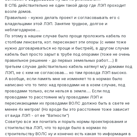
В СПБ действительно не один такой двор где ЛЭП проходит
возле домов.
Правильно - нужно делать проект и согласовывать его с
владельцами этой ЛЭП. Занятие трудное, долгое и
неблагодарное.....
По этому в нашем случае было проще проложить кабель по
столбам ленсвета, кот. пересекают эти опоры (с ними тоже
нужно договариваться но проще и быстрей), в другом случае
кабель был просто зарыт в трубе под опорами (тоже не очень
правильное решение - до первых земельных работ.....) В
третьем случае действительно кабель натянут м/у домами под
ЛЭП, не с кем не согласовав.... но там провода ЛЭП высоко.
А вообще, если память мне не изменяет то в нормах было
написано что то типо: над проводами не в коем случае, под
проводами только, если нельзя в земле..... Если под
проводами то расстояние м/у проводами ЛЭП и
пересикающими их проводами ВОЛС должно быть в свете не
менее 4х метров! (Но вроде бы это расстояние тоже зависит
от вида ЛЭП - от ее "Ватности")
Советую все же почитать и порыть нормы проектирования и
стоительства ЛЭП, что то вроде было в нормах по
строительству ВОЛС ну и конечно есть какая то информация в