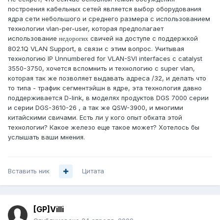
построения кабельных сетей является выбор оборудования
ядра сети небольшого и среднего размера с использованием
технологии vlan-per-user, которая предполагает
использование
свичей на доступе с поддержкой
недорогих
802.1Q VLAN Support
, в связи с этим вопрос. Учитывая
технологию IP Unnumbered for VLAN-SVI interfaces с catalyst
3550-3750, хочется вспомнить и технологию с super vlan,
которая так же позволяет выдавать адреса /32, и делать что
то типа - трафик сегментэйшн в ядре, эта технология давно
поддерживается D-link, в моделях продуктов DGS 7000 серии
и серии DGS-3610-26 , а так же QSW-3900, и многими
китайскими свичами. Есть ли у кого опыт обката этой
технологии? Какое железо еще такое может? Хотелось бы
услышать ваши мнения.
Вставить ник
Цитата
[GP]Villi