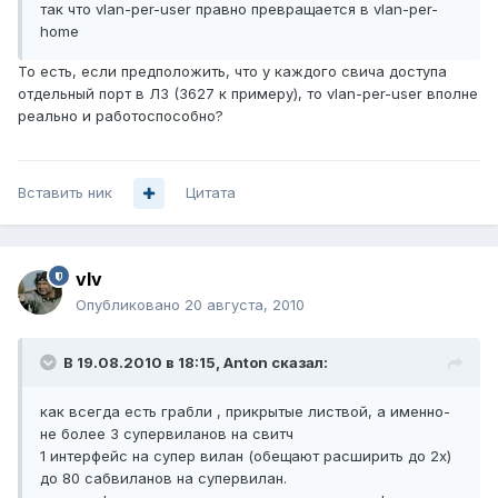
так что vlan-per-user правно превращается в vlan-per-
home
То есть, если предположить, что у каждого свича доступа
отдельный порт в Л3 (3627 к примеру), то vlan-per-user вполне
реально и работоспособно?
Вставить ник
Цитата
vIv
Опубликовано
20 августа, 2010
В 19.08.2010 в 18:15, Anton сказал:
как всегда есть грабли , прикрытые листвой, а именно-
не более 3 супервиланов на свитч
1 интерфейс на супер вилан (обещают расширить до 2х)
до 80 сабвиланов на супервилан.