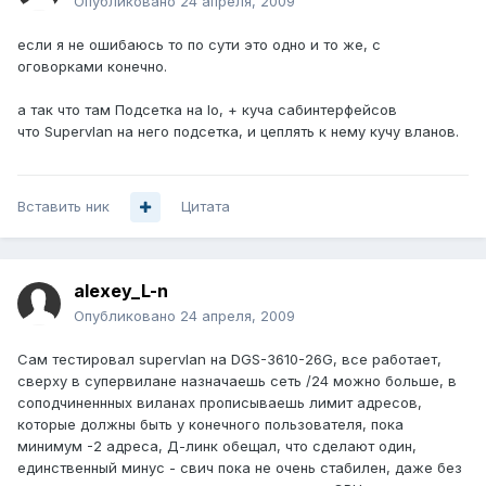
Опубликовано
24 апреля, 2009
если я не ошибаюсь то по сути это одно и то же, с
оговорками конечно.
а так что там Подсетка на lo, + куча сабинтерфейсов
что Supervlan на него подсетка, и цеплять к нему кучу вланов.
Вставить ник
Цитата
alexey_L-n
Опубликовано
24 апреля, 2009
Сам тестировал supervlan на DGS-3610-26G, все работает,
сверху в супервилане назначаешь сеть /24 можно больше, в
соподчиненнных виланах прописываешь лимит адресов,
которые должны быть у конечного пользователя, пока
минимум -2 адреса, Д-линк обещал, что сделают один,
единственный минус - свич пока не очень стабилен, даже без