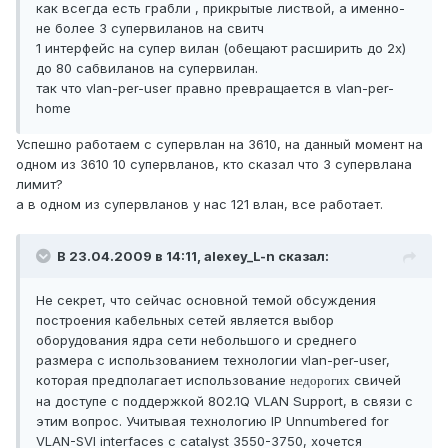
как всегда есть грабли , прикрытые листвой, а именно-
не более 3 супервиланов на свитч
1 интерфейс на супер вилан (обещают расширить до 2х)
до 80 сабвиланов на супервилан.
так что vlan-per-user правно превращается в vlan-per-
home
Успешно работаем с супервлан на 3610, на данный момент на
одном из 3610 10 супервланов, кто сказал что 3 супервлана
лимит?
а в одном из супервланов у нас 121 влан, все работает.
В 23.04.2009 в 14:11, alexey_L-n сказал:
Не секрет, что сейчас основной темой обсуждения
построения кабельных сетей является выбор
оборудования ядра сети небольшого и среднего
размера с использованием технологии vlan-per-user,
которая предполагает использование
свичей
недорогих
на доступе с поддержкой
802.1Q VLAN Support
, в связи с
этим вопрос. Учитывая технологию IP Unnumbered for
VLAN-SVI interfaces с catalyst 3550-3750, хочется