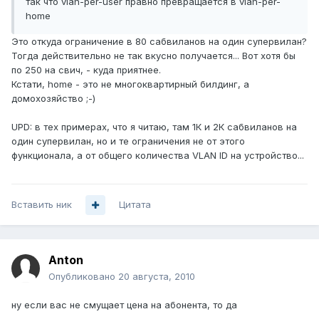
так что vlan-per-user правно превращается в vlan-per-
home
Это откуда ограничение в 80 сабвиланов на один супервилан?
Тогда действительно не так вкусно получается... Вот хотя бы
по 250 на свич, - куда приятнее.
Кстати, home - это не многоквартирный билдинг, а
домохозяйство ;-)
UPD: в тех примерах, что я читаю, там 1К и 2К сабвиланов на
один супервилан, но и те ограничения не от этого
функционала, а от общего количества VLAN ID на устройство...
Вставить ник
Цитата
Anton
Опубликовано
20 августа, 2010
ну если вас не смущает цена на абонента, то да