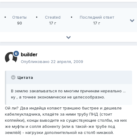
Ответы
Created
Последний ответ
90
17 г
17 г
builder
Опубликовано
22 апреля, 2009
Цитата
В землю закапываться по многим причинам нереально ...
ну , а точнее экономически не целесообразно.
Ой ли? Два индейца копают траншею быстрее и дешевле
кабелеукладчика, кладёте за ними трубу ПНД (стоит
коппейки), концы выводите на существующие столбы, на них
же муфты и сопля абоненту (или в такой-же трубе под
землёй) - нагрузки дополнительной на столб никакой.