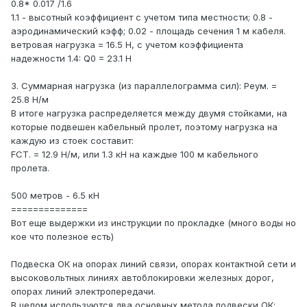
0.8* 0.017 /1.6
1.1 - высотный коэффициент с учетом типа местности; 0.8 -
аэродинамический кэфф; 0.02 - площадь сечения 1 м кабеля.
ветровая нагрузка = 16.5 Н, с учетом коэффициента
надежности 1.4: Q0 = 23.1 H
3. Суммарная нагрузка (из параллелограмма сил): Реум. =
25.8 Н/м
В итоге нагрузка распределяется между двумя стойками, на
которые подвешен кабельный пролет, поэтому нагрузка на
каждую из стоек составит:
FCT. = 12.9 Н/м, или 1.3 кН на каждые 100 м кабельного
пролета.
500 метров - 6.5 кН
==============
Вот еще выдержки из инструкции по прокладке (много воды но
кое что полезное есть)
Подвеска ОК на опорах линий связи, опорах контактной сети и
высоковольтных линиях автоблокировки железных дорог,
опорах линий электропередачи.
В целом используются два основных метода подвески ОК: