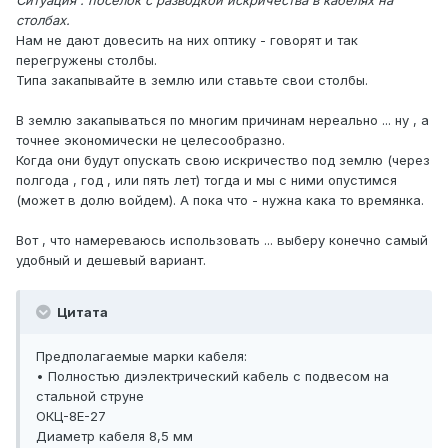
Ситуация : поселок с разводкой искричества в кабелях на
столбах.
Нам не дают довесить на них оптику - говорят и так
перегружены столбы.
Типа закапывайте в землю или ставьте свои столбы.
В землю закапываться по многим причинам нереально ... ну , а
точнее экономически не целесообразно.
Когда они будут опускать свою искричество под землю (через
полгода , год , или пять лет) тогда и мы с ними опустимся
(может в долю войдем). А пока что - нужна кака то времянка.
Вот , что намереваюсь использовать ... выберу конечно самый
удобный и дешевый вариант.
Цитата
Предполагаемые марки кабеля:
• Полностью диэлектрический кабель с подвесом на
стальной струне
ОКЦ-8Е-27
Диаметр кабеля 8,5 мм