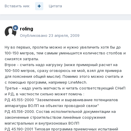
Вставить ник
Цитата
roling
Опубликовано
23 апреля, 2009
Ну во первых, пролеты можно и нужно увеличить хотя бы до
100-150 метров, тем самым уменьшится количество столбов и
снизятся затраты.
Втрое - считать надо нагрузку (ниже примерный расчет на
100-500 метров, сразу оговорюсь не мой, взял для примера
для пояснения общей мысли). Помимо этого можно считать и
с помощью программ, например LineMech.
Третье - надо учить матчасть и читать соответствующий СНиП
и РД, в частности сильно может помочь :
РД 45.155-2000 "Заземление и выравнивание потенциалов
аппаратуры ВОЛП на объектах проводной связи"
РД 45.156-2000. Состав исполнительной документации на
законченные строительством линейные сооружения
магистральных и внутризоновых ВОЛП
РД 45.190-2001 Типовая программа приемочных испытаний