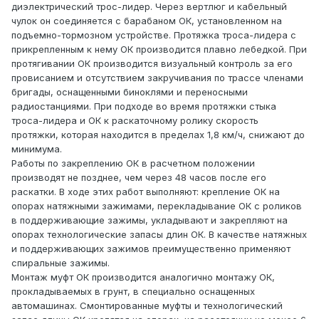
диэлектрический трос-лидер. Через вертлюг и кабельный
чулок он соединяется с барабаном ОК, установленном на
подъемно-тормозном устройстве. Протяжка троса-лидера с
прикрепленным к нему ОК производится плавно лебедкой. При
протягивании ОК производится визуальный контроль за его
провисанием и отсутствием закручивания по трассе членами
бригады, оснащенными биноклями и переносными
радиостанциями. При подходе во время протяжки стыка
троса-лидера и ОК к раскаточному ролику скорость
протяжки, которая находится в пределах 1,8 км/ч, снижают до
минимума.
Работы по закреплению ОК в расчетном положении
производят не позднее, чем через 48 часов после его
раскатки. В ходе этих работ выполняют: крепление ОК на
опорах натяжными зажимами, перекладывание ОК с роликов
в поддерживающие зажимы, укладывают и закрепляют на
опорах технологические запасы длин ОК. В качестве натяжных
и поддерживающих зажимов преимущественно применяют
спиральные зажимы.
Монтаж муфт ОК производится аналогично монтажу ОК,
прокладываемых в грунт, в специально оснащенных
автомашинах. Смонтированные муфты и технологический