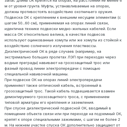
запас длины ОК крепятся на опорах, на расстоянии не менее 6
м от уровня грунта. Муфты, устанавливаемые на опорах,
должны противостоять воздействию охотничьего оружия.
Подвеска ОК с креплением к внешним несущим элементам (с
шагом 50...60 см), применяемая на опорах линий связи,
идентична технике подвески медно-жильных кабелей. Если
масса ОК относительно велика, в качестве подвесов
используют оцинкованные хомуты или же хомуты из стойкой к
воздействию солнечного излучения пластмассы.
Диэлектрический ОК в ряде случаев (например, на
экстремально больших пролетах ЛЭП при переходах через
водные преграды) навивают на грозозащитный трос или
фазный провод линии электропередачи с помощью
специальной навивочной машины.
При подвеске ОК на опорах линий электропередачи
применяют также оптический кабель, встроенный в
грозозащитный трос. Такой кабель подвешивается взамен
демонтируемого грозозащитного троса, с применением
типовой арматуры его крепления и заземления.
При спуске диэлектрический подвесной ОК, вводимый в
помещение объекта связи или при переходе на подземный ОК,
крепят к опоре специальными зажимами, с шагом не более 2
м. На нижнем участке спуска ОК дополнительно защищают от