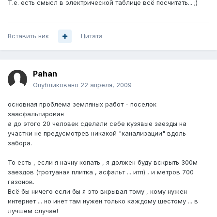
Т.е. есть смысл в электрической таблице всё посчитать... ;)
Вставить ник
Цитата
Pahan
Опубликовано
22 апреля, 2009
основная проблема земляных работ - поселок
заасфальтирован
а до этого 20 человек сделали себе кузявые заезды на
участки не предусмотрев никакой "канализации" вдоль
забора.
То есть , если я начну копать , я должен буду вскрыть 300м
заездов (тротуаная плитка , асфальт ... итп) , и метров 700
газонов.
Всё бы ничего если бы я это вкрывал тому , кому нужен
интернет ... но инет там нужен только каждому шестому ... в
лучшем случае!