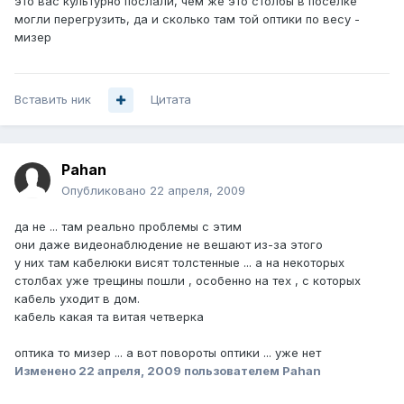
это вас культурно послали, чем же это столбы в поселке
могли перегрузить, да и сколько там той оптики по весу -
мизер
Вставить ник
Цитата
Pahan
Опубликовано
22 апреля, 2009
да не ... там реально проблемы с этим
они даже видеонаблюдение не вешают из-за этого
у них там кабелюки висят толстенные ... а на некоторых
столбах уже трещины пошли , особенно на тех , с которых
кабель уходит в дом.
кабель какая та витая четверка
оптика то мизер ... а вот повороты оптики ... уже нет
Изменено
22 апреля, 2009
пользователем Pahan