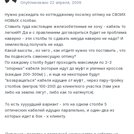
Опубликовано
22 апреля, 2009
Нужно раскидать по коттедджному поселку оптику на СВОИХ
НОВЫХ столбах.
Ставить туда настоящие железобетонные не хочу - кабель то
легкий!!! Да и с правлением договориться будет не проблема
наверно - эти столбы то сдавать никуда наверно не надо? И
землеотвод получать не надо.
Какой высоты , из чего , как итдитп нужно что поставить , что
бы подвесить самонесущую оптику?
По каждому столбу будет проходить максимум по 2-3
"опорных" кабеля (которые идут до муфт и уличных кроссов
(каждые 200-300м) ) , и еще на некоторые будут
"возвращаться" кабеля идущие от муфт , через пару-тройку
столбов (метров 100-200) до клиенткого участка (там уже
либо на землю лягут , либо как то натянутся).
То есть хуууудший вариант - это на одном столбе 5
оптических кабелей идущих паралельно, и один-два из
которых идет в бок - к клиенту.