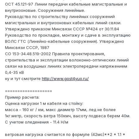
ОСТ 45.121-97 Линии передачи кабельные магистральные и
внутризоновые. Сооружения линейные.
Руководство по строительству линейных сооружений
магистральных и внутризоновых кабельных линий связи.
Утверждено приказом Минсвязи СССР №424 от 30.11.84
Руководство по прокладке, монтажу и сдаче в эксплуатацию
ВОЛС ГТС (Линейно-кабельные сооружения). Утверждено
Минсвязи СССР, 1987
СО 153-34.48.519-2002 Правила проектирования,
строительства и эксплуатации волоконно-оптических линий
связи на воздушных линиях электропередачи напряжением
0,4-35 кВ
ну и тут смотрите
http://www.gost4yuo.ru/
===================
Пример расчета:
Оценка нагрузки 1 м кабеля на стойку:
масса - 160 кг / км, макс диаметр 17мм, лед не более
1кг.метр, скорость ветра 150кмч, высоту подвеса берем 40м.
С учетом оледенения - 11.4 Н/м
ветровая нагрузка считается по формуле (42мс)**2 * 1.1 *