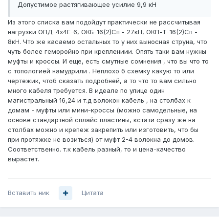
Допустимое растягивающее усилие 9,9 кН
Из этого списка вам подойдут практически не рассчитывая
нагрузки ОПД-4x4E-6, ОКБ-16(2)Сп - 27кН, ОКП-Т-16(2)Сп -
8кН. Что же касаемо остальных то у них выносная струна, что
чуть более геморойно при креплениии. Опять таки вам нужны
муфты и кроссы. И еще, есть смутные сомнения , что вы что то
с топологией намудрили . Неплохо б схемку какую то или
чертежик, чтоб сказать подробней, а то что то вам сильно
много кабеля требуется. В идеале по улице один
магистральный 16,24 и т.д волокон кабель , на столбах к
домам - муфты или мини-кроссы (можно самодельные, на
основе стандартной сплайс пластины, кстати сразу же на
столбах можно и крепеж закрепить или изготовить, что бы
при протяжке не возиться) от муфт 2-4 волокна до домов.
Соответственно. т.к кабель разный, то и цена-качество
вырастет.
Вставить ник
Цитата