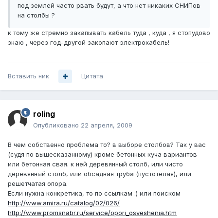
под землей часто рвать будут, а что нет никаких СНИПов
на столбы ?
к тому же стремно закапывать кабель туда , куда , я стопудово
знаю , через год-другой закопают электрокабель!
Вставить ник
Цитата
roling
Опубликовано
22 апреля, 2009
В чем собственно проблема то? в выборе столбов? Так у вас
(судя по вышесказанному) кроме бетонных куча вариантов -
или бетонная свая. к ней деревянный столб, или чисто
деревянный столб, или обсадная труба (пустотелая), или
решетчатая опора.
Если нужна конкретика, то по ссылкам :) или поиском
http://www.amira.ru/catalog/02/026/
http://www.promsnabr.ru/service/opori_osveshenia.htm