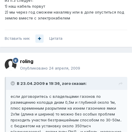
из п.3 следует:
1) наш кабель порвут
2) мы через год сможем нахаляву или в доле опуститься под
землю вместе с электрокабелем
Вставить ник
Цитата
roling
Опубликовано
24 апреля, 2009
В 23.04.2009 в 19:36, zoro сказал:
если договоритесь с владельцами газонов по
размещению колодца диам 0,5м и глубиной около 1м,
плюс временным разрытием на ихнем газончике ямки
2х1м (длина и ширина) то можно без особых проблем
проходить участки безтраншейным способом по 30-50м..
с бюджетом на установку около 350тысч
р(единоразово).... потом туды ПНД... и кабель.. маленькие