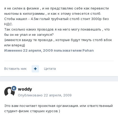
я не силен в физике , и не представляю себе как перевести
ньютоны в килограммы , и как к этому отнесется столб.
Стобы нашел - 4.5м голый трубчатый столб стоит 3000р без
НДС.
Так сколько каких проводов я на него могу понавешать , что
бы он не упал и не загнулся?
(имеются ввиду те провода , которые будут тянуть столб вбок
или вперед)
Изменено
22 апреля, 2009
пользователем Pahan
Вставить ник
Цитата
woddy
Опубликовано
22 апреля, 2009
Это вам посчитает проектная организация. или ответственный
студент-физик старших курсов )