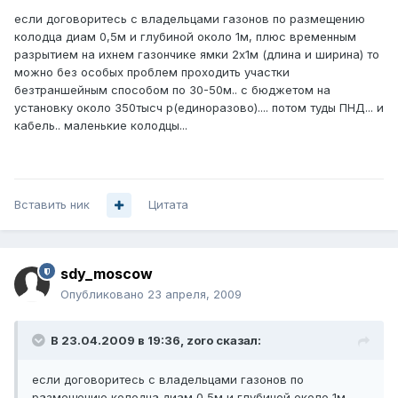
если договоритесь с владельцами газонов по размещению
колодца диам 0,5м и глубиной около 1м, плюс временным
разрытием на ихнем газончике ямки 2х1м (длина и ширина) то
можно без особых проблем проходить участки
безтраншейным способом по 30-50м.. с бюджетом на
установку около 350тысч р(единоразово).... потом туды ПНД... и
кабель.. маленькие колодцы...
Вставить ник
Цитата
sdy_moscow
Опубликовано
23 апреля, 2009
В 23.04.2009 в 19:36, zoro сказал:
если договоритесь с владельцами газонов по
размещению колодца диам 0,5м и глубиной около 1м,