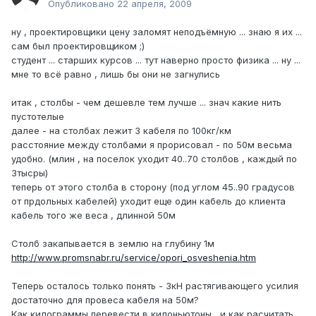
Опубликовано
22 апреля, 2009
ну , проектировщики цену заломят неподъёмную ... знаю я их ...
сам был проектировщиком ;)
студент ... старших курсов ... тут наверно просто физика ... ну ...
мне то всё равно , лишь бы они не загнулись
итак , столбы - чем дешевле тем лучше ... знач какие нить
пустотелые
далее - на столбах лежит 3 кабеля по 100кг/км
расстояние между столбами я прорисовал - по 50м весьма
удобно. (млин , на поселок уходит 40..70 столбов , каждый по
3тысры)
теперь от этого столба в сторону (под углом 45..90 градусов
от прдольных кабелей) уходит еще один кабель до клиента
кабель того же веса , длинной 50м
Столб закапывается в землю на глубину 1м
http://www.promsnabr.ru/service/opori_osveshenia.htm
Теперь осталось только понять - 3кН растягивающего усилия
достаточно для провеса кабеля на 50м?
Как килограммы перевести в килоньютоны , и как расчитать