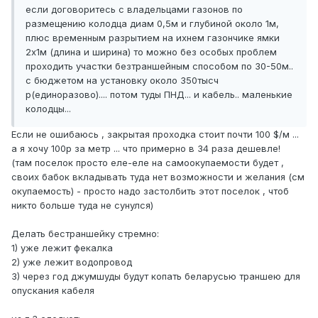
если договоритесь с владельцами газонов по
размещению колодца диам 0,5м и глубиной около 1м,
плюс временным разрытием на ихнем газончике ямки
2х1м (длина и ширина) то можно без особых проблем
проходить участки безтраншейным способом по 30-50м..
с бюджетом на установку около 350тысч
р(единоразово).... потом туды ПНД... и кабель.. маленькие
колодцы...
Если не ошибаюсь , закрытая проходка стоит почти 100 $/м ...
а я хочу 100р за метр ... что примерно в 34 раза дешевле!
(там поселок просто еле-еле на самоокупаемости будет ,
своих бабок вкладывать туда нет возможности и желания (см
окупаемость) - просто надо застолбить этот поселок , чтоб
никто больше туда не сунулся)
Делать бестраншейку стремно:
1) уже лежит фекалка
2) уже лежит водопровод
3) через год джумшуды будут копать беларусью траншею для
опускания кабеля