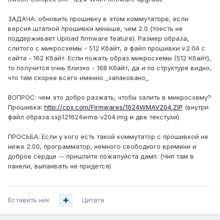
ЗАДАЧА: обновить прошивку в этом коммутаторе, если
версия штатной прошивки меньше, чем 2.0 (тоесть не
поддерживает Upload firmware feature). Размер образа,
слитого с микросхемы - 512 Кбайт, а файл прошивки v.2.04 с
сайта - 162 Кбайт. Если пожать образ микросхемы (512 Кбайт),
то получится очнь близко - 168 Кбайт, да и по структуре видно,
что там скорее всего именно _запаковано_
ВОПРОС: чем это добро разжать, чтобы залить в микросхему?
Прошивка:
http://cpx.com/Firmwares/1624WMAV204.ZIP
(внутри
файл образа sxp121624wma-v204.img и две текстухи)
ПРОСЬБА: Если у кого есть такой коммутатор с прошивкой не
ниже 2.00, программатор, немного свободного времени и
доброе сердце -- пришлите пожалуйста дамп. (Чип там в
панели, выпаивать не придётся)
Вставить ник
Цитата