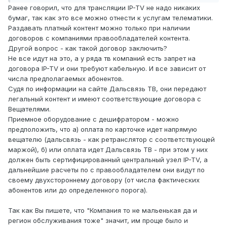
Ранее говорил, что для трансляции IP-TV не надо никаких
бумаг, так как это все можно отнести к услугам телематики.
Раздавать платный контент можно только при наличии
договоров с компаниями правообладателей контента.
Другой вопрос - как такой договор заключить?
Не все идут на это, а у ряда тв компаний есть запрет на
договора IP-TV и они требуют кабельную. И все зависит от
числа предполагаемых абонентов.
Судя по информации на сайте Дальсвязь ТВ, они передают
легальный контент и имеют соответствующие договора с
Вещателями.
Приемное оборудование с дешифратором - можно
предположить, что а) оплата по карточке идет напрямую
вещателю (дальсвязь - как ретранслятор с соответствующей
маржой), б) или оплата идет Дальсвязь ТВ - при этом у них
должен быть сертифицированный центральный узел IP-TV, а
дальнейшие расчеты по с правообладателем они видут по
своему двухстороннему договору (от числа фактических
абонентов или до определенного порога).
Так как Вы пишете, что "Компания то не мальенькая да и
регион обслуживания тоже" значит, им проще было и