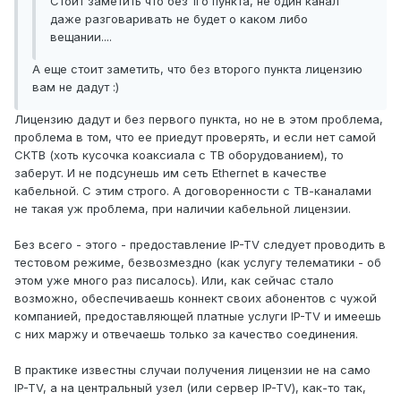
Стоит заметить что без 1го пункта, не один канал
даже разговаривать не будет о каком либо
вещании....
А еще стоит заметить, что без второго пункта лицензию
вам не дадут :)
Лицензию дадут и без первого пункта, но не в этом проблема,
проблема в том, что ее приедут проверять, и если нет самой
СКТВ (хоть кусочка коаксиала с ТВ оборудованием), то
заберут. И не подсунешь им сеть Ethernet в качестве
кабельной. С этим строго. А договоренности с ТВ-каналами
не такая уж проблема, при наличии кабельной лицензии.
Без всего - этого - предоставление IP-TV следует проводить в
тестовом режиме, безвозмездно (как услугу телематики - об
этом уже много раз писалось). Или, как сейчас стало
возможно, обеспечиваешь коннект своих абонентов с чужой
компанией, предоставляющей платные услуги IP-TV и имеешь
с них маржу и отвечаешь только за качество соединения.
В практике известны случаи получения лицензии не на само
IP-TV, а на центральный узел (или сервер IP-TV), как-то так,