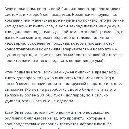
Буду серьезным, писать свой биллинг оператора заставляет
система, в которой мы находимся. Независимо крупная вы
компания или маленькая все интуитивно понятно, что на рынке
нет идеальных биллингов, а если закладываться на сумму в 1
тыс. долларов поднятую в данной теме, это вообще смешно, в
данном сегменте кроме netup, всё остальное вызывает
недоверие, особенно те продукты, которые продвигаются
консалтинговыми компаниям (впаривателями всего что им
нужно продать, многие из них "сычи" хватают любой старт-ап
проект и начинают его продавать не доведя до ума).
Итак подведу итоги: если Вам нужен биллинг в пределах 20
тысяч долларов, то нужно выбирать Netup или Lanbilling в
полной комплектации, если же вы крупный оператор и готовы
выложить 3-5 лет на разработку своего биллинга и за это
выложить более 200-500 тысяч долларов, то я сильно
удивлен, что Вы это ещё не сделали.
Если быть реалистом нужно понимать, что новомодные
биллинги: билл-мастер и тд. это продукты, которые в
производственных условиях требуется дорабатывать по