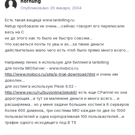
hornung
Опубликовано
26 января, 2004
Есть такая вещица www.lanbilling.ru
Netup пробовали не очень.....сейчас говорят его переписали
весь на C
но до этого как то было не быстро совсем....
Что касаеться почты то увы и ах....за такие деньги
действительно мало чего есть чтоб было прямо много всего....
Например лично я использую для биллинга lanbilling
для почты MIOServer - www.mobico.ru
http://www.mobico.ru/site/p-trial-download.html
и очень им
доволен....
для хостинга использую Plesk 6.02 -
http://www.sw.ru/ru/buyonline/plesk6/
есть еще CPannel но она
дорогующая....а тут за маленкие деньги и много всего.... и
расширяема... но у меня задачи большие хостинга 6 серверов
более 600 доменов, три системы MIO каждая по две по 1000
пользваотелей и одна корпоративная 100 пользваотелей....и
трафик одного исходящего под 8 Тб