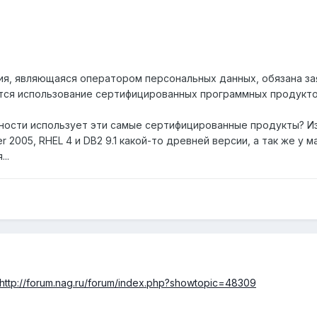
ция, являющаяся оператором персональных данных, обязана за
тся использование сертифицированных программных продукто
ьности использует эти самые сертифицированные продукты? Из
r 2005, RHEL 4 и DB2 9.1 какой-то древней версии, а так же у м
..
http://forum.nag.ru/forum/index.php?showtopic=48309