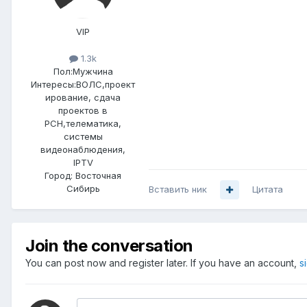
VIP
1.3k
Пол:
Мужчина
Интересы:
ВОЛС,проект
ирование, сдача
проектов в
РСН,телематика,
системы
видеонаблюдения,
IPTV
Город:
Восточная
Сибирь
Вставить ник
Цитата
Join the conversation
You can post now and register later. If you have an account,
s