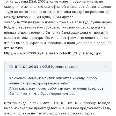
точка доступа Dlink 2100 вполне имеет право на жизнь, не
смотря что изначально она офисной считалась. Антенна вроде
(судя по фото) тоже потянет, опять таки смотря по расстоянию
между точками - 1 км одно, 10 км другое.
Заводить 220 на крышу прямо к точке не есть гуд, лучше через
PoE, что касается гермобокса то тут мнения расходятся - в
принципе достаточно то бы точка была защищена от дождя и
слегка от температуры. Если делает фирма, то конечно надо
что бы было аккуратно и красиво . В принципе вполне подошло
что то типа
http://www.tsb2000.ru/AltaBase.ProductDB/6.../fullsize_b.jpg
В 14.04.2009 в 07:59, Imort сказал:
Ключевой момент: монтаж близится к концу, скоро
начнётся процедура приёмки работ.
А так как с ним потом работать нам, то очень хотелось
бы понимать - что будет через полгода.
В таком виде не принимать - ОДНОЗНАЧНО. А вообще то надо
было изначально проект делать и в нем все предусматривать,
а если проекта нет, то что то доказать сложно будет.