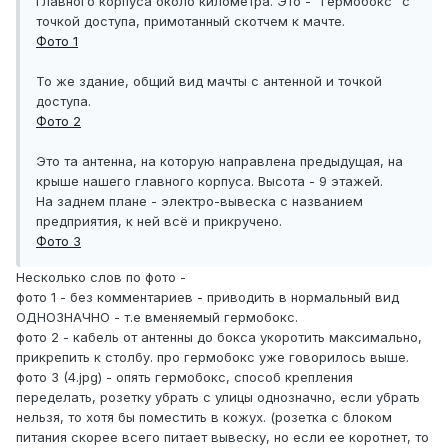
главного корпуса около километра. Это - "гермобокс" с
точкой доступа, примотанный скотчем к мачте.
Фото 1
То же здание, общий вид мачты с антенной и точкой
доступа.
Фото 2
Это та антенна, на которую направлена предыдущая, на
крыше нашего главного корпуса. Высота - 9 этажей.
На заднем плане - электро-вывеска с названием
предприятия, к ней всё и прикручено.
Фото 3
Несколько слов по фото -
фото 1 - без комментариев - приводить в нормальный вид
ОДНОЗНАЧНО - т.е вменяемый гермобокс.
фото 2 - кабель от антенны до бокса укоротить максимально,
прикрепить к столбу. про гермобокс уже говорилось выше.
фото 3 (4.jpg) - опять гермобокс, способ крепления
переделать, розетку убрать с улицы однозначно, если убрать
нельзя, то хотя бы поместить в кожух. (розетка с блоком
питания скорее всего питает вывеску, но если ее коротнет, то