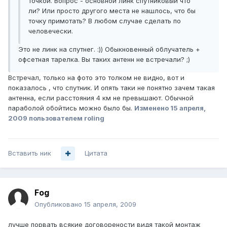
точкой. Вопрос - основной линк спутниковый что
ли? Или просто другого места не нашлось, что бы
точку примотать? В любом случае сделать по
человечески.
Это не линк на спутнег. :)) Обыкновенный облучатель +
офсетная тарелка. Вы таких антенн не встречали? ;)
Встречал, только на фото это толком не видно, вот и
показалось , что спутник. И опять таки не понятно зачем такая
антенна, если расстояния 4 км не превышают. Обычной
параболой обойтись можно было бы.
Изменено
15 апреля,
2009
пользователем roling
Вставить ник
Цитата
Fog
Опубликовано
15 апреля, 2009
лучше порвать всякие договорености видя такой монтаж