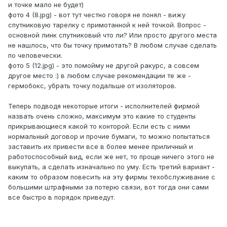
и точке мало не будет)
фото 4 (8.jpg) - вот тут честно говоря не понял - вижу
спутниковую тарелку с примотанной к ней точкой. Вопрос -
основной линк спутниковый что ли? Или просто другого места
не нашлось, что бы точку примотать? В любом случае сделать
по человечески.
фото 5 (12.jpg) - это помойму не другой ракурс, а совсем
другое место :) в любом случае рекомендации те же -
гермобокс, убрать точку подальше от изоляторов.
Теперь подводя некоторые итоги - исполнителей фирмой
назвать очень сложно, максимум это какие то студенты
прикрывающиеся какой то конторой. Если есть с ними
нормальный договор и прочие бумаги, то можно попытаться
заставить их привести все в более менее приличный и
работоспособный вид, если же нет, то проще ничего этого не
выкупать, а сделать изначально по уму. Есть третий вариант -
каким то образом повесить на эту фирмы техобслуживание с
большими штрафными за потерю связи, вот тогда они сами
все быстро в порядок приведут.