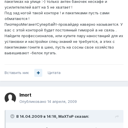
пакетиках на улице :-) только антен баночек нескафе и
усилителелей ватт на 5 не хватает !
Под зад ногой такой конторе ! и пакетиками пусть сами
обматаются !
ПиоНероМеганетСупербаЙт-провайдер наверно называется. У
вас с этой конторой будет постоянный гиморой а не связь .
Найдите профессионалов, или купите пару наностанций для их
установки и настройки спец-знаний не требуется, а этих с
пакетиками гоните в шею, пусть на сосны свое хозяйство
вывешивают -белок пугать.
Вставить ник
Цитата
Imort
Опубликовано
14 апреля, 2009
В 14.04.2009 в 14:16, MaXToP сказал: