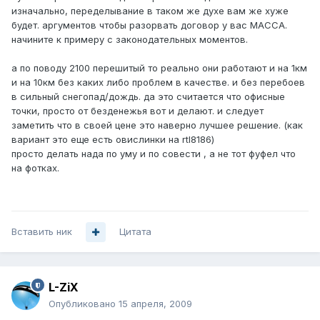
изначально, переделывание в таком же духе вам же хуже
будет. аргументов чтобы разорвать договор у вас МАССА.
начините к примеру с законодательных моментов.
а по поводу 2100 перешитый то реально они работают и на 1км
и на 10км без каких либо проблем в качестве. и без перебоев
в сильный снегопад/дождь. да это считается что офисные
точки, просто от безденежья вот и делают. и следует
заметить что в своей цене это наверно лучшее решение. (как
вариант это еще есть овислинки на rtl8186)
просто делать нада по уму и по совести , а не тот фуфел что
на фотках.
Вставить ник
Цитата
L-ZiX
Опубликовано
15 апреля, 2009