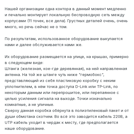
Нашей организации одна контора в данный момент медленно
и печально монтирует локальную беспроводную сеть между
корпусами (11 точек, все дела). Грустных деталей очень, очень
много, но речь сейчас не о том.
По результатам, использованное оборудование выкупается
нами и далее обслуживается нами же.
Их оборудование размещается на улице, на крышах, примерно
в следующем виде:
Штанга (железная, кое-где деревянная), на ней направленная
антенна. На той же штанге чуть ниже "гермобокс",
представляющий из себя пластиковую коробку с неким
уплотнителем, в нём точка доступа D-Link или TP-Link, по
некоторым данным или перепрошитое, или перепаянное с
целью усиления сигнала на выходе. Точки изначально
комнатные, а не уличные.
Сверху данная коробка обёрнута в полиэтиленовый пакет и от
души обмотана скотчем. Во всё это заводится кабель 220В, а
UTP кабель уходит в чердак к месту, где предполагается
наше оборудование.