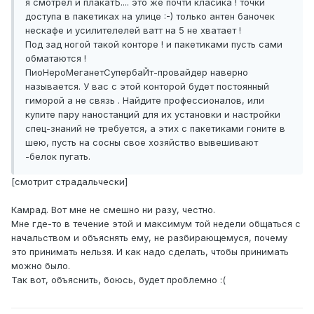
я смотрел и плакатЪ.... это же почти класика ! точки
доступа в пакетиках на улице :-) только антен баночек
нескафе и усилителелей ватт на 5 не хватает !
Под зад ногой такой конторе ! и пакетиками пусть сами
обматаются !
ПиоНероМеганетСупербаЙт-провайдер наверно
называется. У вас с этой конторой будет постоянный
гиморой а не связь . Найдите профессионалов, или
купите пару наностанций для их установки и настройки
спец-знаний не требуется, а этих с пакетиками гоните в
шею, пусть на сосны свое хозяйство вывешивают
-белок пугать.
[смотрит страдальчески]
Камрад. Вот мне не смешно ни разу, честно.
Мне где-то в течение этой и максимум той недели общаться с
начальством и объяснять ему, не разбирающемуся, почему
это принимать нельзя. И как надо сделать, чтобы принимать
можно было.
Так вот, объяснить, боюсь, будет проблемно :(