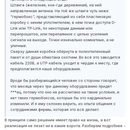
Штанга (железная, кое-где деревянная), на ней
направленная антенна. На той же штанге чуть ниже
"гермобокс", представляющий из себя пластиковую
коробку с неким уплотнителем, в нём точка доступа D-
Link или TP-Link, по некоторым данным или
перепрошитое, или перепаянное с целью усиления
сигнала на выходе. Точки изначально комнатные, а не
уличные.
Сверху данная коробка обёрнута в полиэтиленовый
пакет и от души обмотана скотчем. Во всё это заводится
кабель 220В, а UTP кабель уходит в чердак к месту, где
предполагается наше оборудование.
Вроде бы разбирающийся человек со стороны говорит,
что месяца через три данному оборудованию придёт
***ец, потому что оно не рассчитано на такие условия, и
нет таких гермобоксов, которые бы это кардинально
изменили. И я ему склонен верить, из опыта общения с
сотрудниками фирмы, которая это всё делает.
В принципе само решение имеет право на жизнь, а вот
реализация не лезет ни в какие ворота. Разберем подробнее -