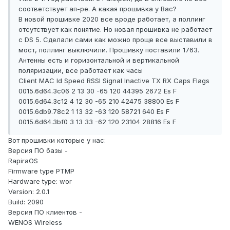
соответствует ап-ре. А какая прошивка у Вас?
В новой прошивке 2020 все вроде работает, а поллинг
отсутствует как понятие. Но новая прошивка не работает
с DS 5. Сделали сами как можно проще все выставили в
мост, поллинг выключили. Прошивку поставили 1763.
Антенны есть и горизонтальной и вертикальной
поляризации, все работает как часы
Client MAC Id Speed RSSI Signal Inactive TX RX Caps Flags
0015.6d64.3c06 2 13 30 -65 120 44395 2672 Es F
0015.6d64.3c12 4 12 30 -65 210 42475 38800 Es F
0015.6db9.78c2 1 13 32 -63 120 58721 640 Es F
0015.6d64.3bf0 3 13 33 -62 120 23104 28816 Es F
Вот прошивки которые у нас:
Версия ПО базы -
RapiraOS
Firmware type PTMP
Hardware type: wor
Version: 2.0.1
Build: 2090
Версия ПО клиентов -
WENOS Wireless