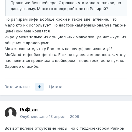
Прошивки без шейпера. Странно , что мало откликов, на
данную тему. Может кто еще работает с Рапирой?
По рапирам инфы вообще крохи и такое впечатление, что
мало кто их использует. По настройкам\функционалу(а так же
цене) они мне нравятся.
Инфа у меня только из официальных мануалов, да чуть-чуть из
общения с продавцами.
Может скините, что у Вас есть на почту(прошивки итд)?
McClaud_ne{цобако}mail.ru. Есть не нулевая вероятность, что у
нас появится прошивка с шейпером - поделюсь, если нужно.
Заранее спасибо.
Вставить ник
Цитата
Ru$Lan
Опубликовано
13 апреля, 2009
Вот вот полное отсутствие инфы , но с техдиректором Рапиры