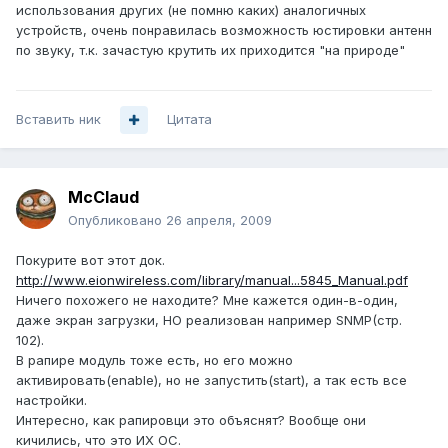
использования других (не помню каких) аналогичных
устройств, очень понравилась возможность юстировки антенн
по звуку, т.к. зачастую крутить их приходится "на природе"
Вставить ник
Цитата
McClaud
Опубликовано
26 апреля, 2009
Покурите вот этот док.
http://www.eionwireless.com/library/manual...5845_Manual.pdf
Ничего похожего не находите? Мне кажется один-в-один,
даже экран загрузки, НО реализован например SNMP(стр.
102).
В рапире модуль тоже есть, но его можно
активировать(enable), но не запустить(start), а так есть все
настройки.
Интересно, как рапировци это объяснят? Вообще они
кичились, что это ИХ ОС.