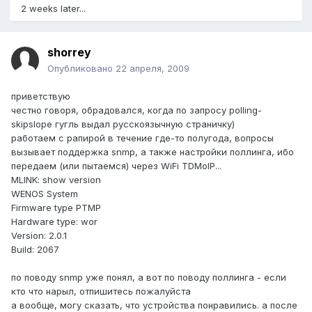
2 weeks later...
shorrey
Опубликовано
22 апреля, 2009
приветствую
честно говоря, обрадовался, когда по запросу polling-
skipslope гугль выдал русскоязычную страничку)
работаем с рапирой в течение где-то полугода, вопросы
вызывает поддержка snmp, а также настройки поллинга, ибо
передаем (или пытаемся) через WiFi TDMoIP...
MLINK: show version
WENOS System
Firmware type PTMP
Hardware type: wor
Version: 2.0.1
Build: 2067
по поводу snmp уже понял, а вот по поводу поллинга - если
кто что нарыл, отпишитесь пожалуйста
а вообще, могу сказать, что устройства понравились. а после