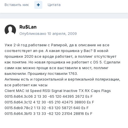
Вставить ник
Цитата
Ru$Lan
Опубликовано
10 апреля, 2009
Уже 2-й год работаем с Рапирой, да в описание не все
соответствует ап-ре. А какая прошивка у Вас? В новой
прошивке 2020 все вроде работает, а поллинг отсутствует
как понятие. Но новая прошивка не работает с DS 5. Сделали
сами как можно проще все выставили в мост, поллинг
выключили. Прошивку поставили 1763.
Антенны есть и горизонтальной и вертикальной поляризации,
все работает как часы
Client MAC Id Speed RSSI Signal Inactive TX RX Caps Flags
0015.6d64.3c06 2 13 30 -65 120 44395 2672 Es F
0015.6d64.3c12 4 12 30 -65 210 42475 38800 Es F
0015.6db9.78c2 1 13 32 -63 120 58721 640 Es F
0015.6d64.3bf0 3 13 33 -62 120 23104 28816 Es F