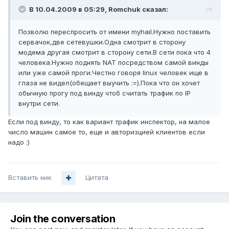
В 10.04.2009 в 05:29, Romchuk сказал:
Позволю переспросить от имени myhail.Нужно поставить
сервачок,две сетевушки.Одна смотрит в сторону
модема другая смотрит в сторону сети.В сети пока что 4
человека.Нужно поднять NAT посредством самой винды
или уже самой проги.Честно говоря linux человек ище в
глаза не видел(обещает выучить :=).Пока что он хочет
обычную прогу под винду чтоб считать трафик по ІР
внутри сети.
Если под винду, то как вариант трафик инспектор, на малое
число машин самое то, еще и авторизцией клиентов если
надо :)
Вставить ник
Цитата
Join the conversation