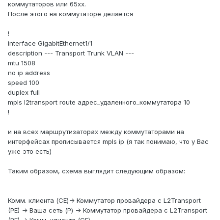
коммутаторов или 65хх.
После этого на коммутаторе делается
!
interface GigabitEthernet1/1
description --- Transport Trunk VLAN ---
mtu 1508
no ip address
speed 100
duplex full
mpls l2transport route адрес_удаленного_коммутатора 10
!
и на всех маршрутизаторах между коммутаторами на
интерфейсах прописывается mpls ip (я так понимаю, что у Вас
уже это есть)
Таким образом, схема выглядит следующим образом:
Комм. клиента (CE)-> Коммутатор провайдера с L2Transport
(PE) -> Ваша сеть (Р) -> Коммутатор провайдера с L2Transport