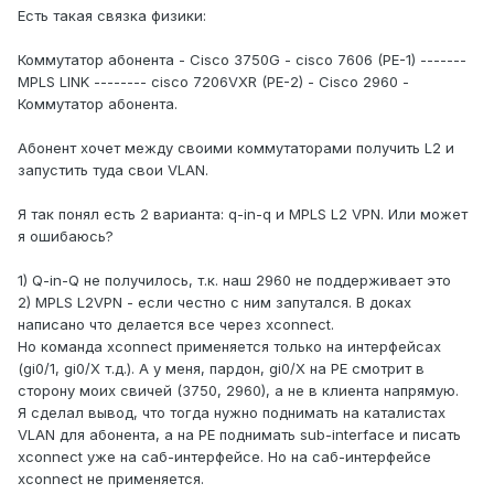
Есть такая связка физики:
Коммутатор абонента - Cisco 3750G - cisco 7606 (PE-1) -------
MPLS LINK -------- cisco 7206VXR (PE-2) - Cisco 2960 -
Коммутатор абонента.
Абонент хочет между своими коммутаторами получить L2 и
запустить туда свои VLAN.
Я так понял есть 2 варианта: q-in-q и MPLS L2 VPN. Или может
я ошибаюсь?
1) Q-in-Q не получилось, т.к. наш 2960 не поддерживает это
2) MPLS L2VPN - если честно с ним запутался. В доках
написано что делается все через xconnect.
Но команда xconnect применяется только на интерфейсах
(gi0/1, gi0/X т.д.). А у меня, пардон, gi0/X на PE смотрит в
сторону моих свичей (3750, 2960), а не в клиента напрямую.
Я сделал вывод, что тогда нужно поднимать на каталистах
VLAN для абонента, а на PE поднимать sub-interface и писать
xconnect уже на саб-интерфейсе. Но на саб-интерфейсе
xconnect не применяется.