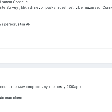
 i patom Continue
te Survey , kliknish nevo i paskaniruesh set, viber nuzni set i Conne
y i peregruzitsa AP
 впечатлениям скорость лучше чем у 2100ap )
to mac clone