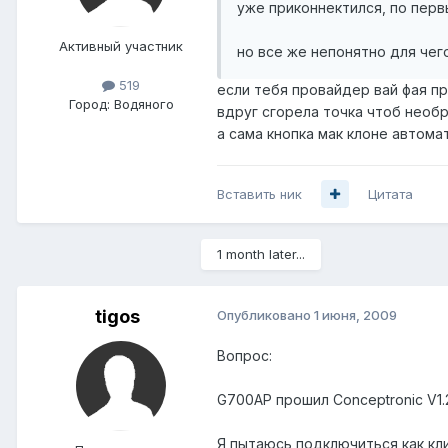
уже приконнектился, по перв
Активный участник
но все же непонятно для чего
519
если тебя провайдер вай фая пр
Город:
Водяного
вдруг сгорела точка чтоб необ
а сама кнопка мак клоне автома
Вставить ник
Цитата
1 month later...
tigos
Опубликовано
1 июня, 2009
Вопрос:
G700AP прошил Conceptronic V1.
Я пытаюсь подключиться как клие