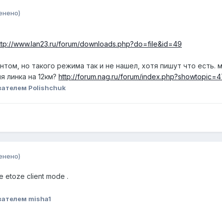
енено)
ttp://www.lan23.ru/forum/downloads.php?do=file&id=49
нтом, но такого режима так и не нашел, хотя пишут что есть. 
я линка на 12км?
http://forum.nag.ru/forum/index.php?showtopic=
ателем Polishchuk
енено)
re etoze client mode .
вателем misha1