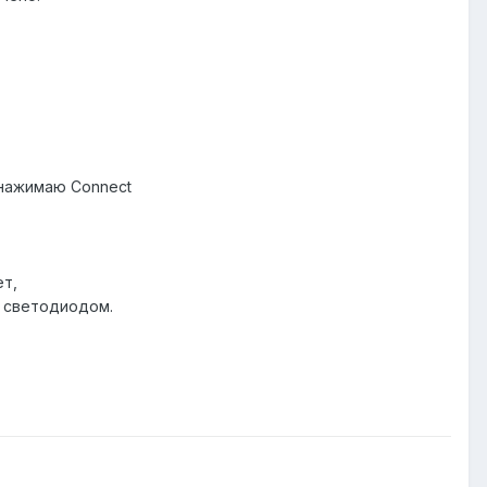
 нажимаю Connect
ет,
N светодиодом.