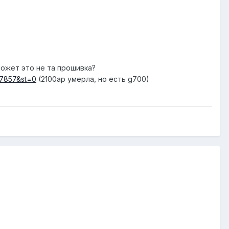
может это не та прошивка?
47857&st=0
(2100ap умерла, но есть g700)