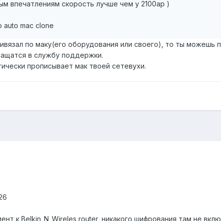
ым впечатлениям скорость лучше чем у 2100ap )
 auto mac clone
ивязал по маку(его оборудования или своего), то ты можешь 
ращатся в службу поддержки.
тически прописывает мак твоей сетевухи.
26
нт к Belkin_N_Wireles router, никакого шифрования там не вкл