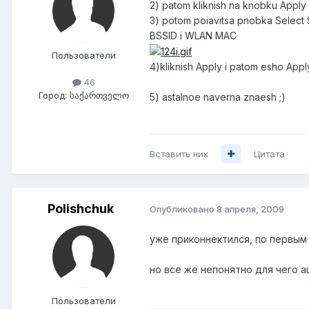
2) patom kliknish na knobku Apply
3) potom poiavitsa pnobka Select Si
BSSID i WLAN MAC
Пользователи
4)kliknish Apply i patom esho Appl
46
Город:
საქართველო
5) astalnoe naverna znaesh ;)
Вставить ник
Цитата
Polishchuk
Опубликовано
8 апреля, 2009
уже приконнектился, по первым
но все же непонятно для чего au
Пользователи