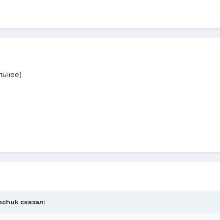
льнее)
shchuk сказал: