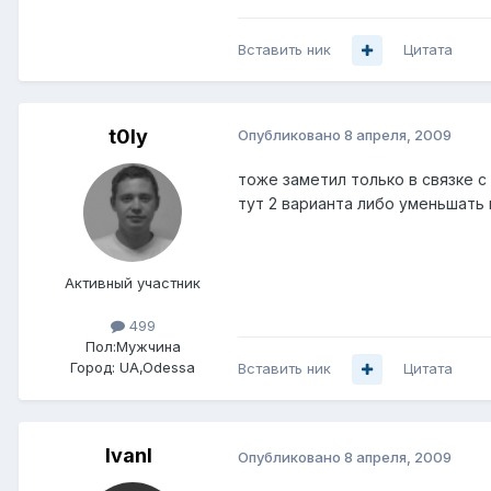
Вставить ник
Цитата
t0ly
Опубликовано
8 апреля, 2009
тоже заметил только в связке с 
тут 2 варианта либо уменьшать 
Активный участник
499
Пол:
Мужчина
Город:
UA,Odessa
Вставить ник
Цитата
IvanI
Опубликовано
8 апреля, 2009