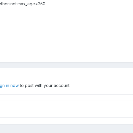
.ether.inet.max_age=250
ign in now
to post with your account.