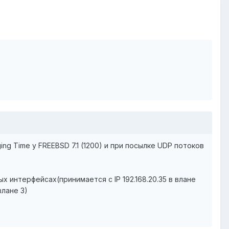
ng Time у FREEBSD 7.1 (1200) и при посылке UDP потоков
х интерфейсах(принимается с IP 192.168.20.35 в влане
 влане 3)