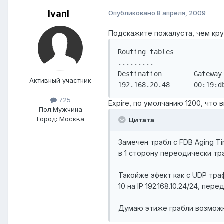
IvanI
Опубликовано
8 апреля, 2009
Подскажите пожалуста, чем кр
Routing tables

.........

Destination        Gateway
Активный участник
192.168.20.48      00:19:d
725
Expire, по умолчанию 1200, что
Пол:
Мужчина
Город:
Москва
Цитата
Замечен трабл с FDB Aging Ti
в 1 сторону переодически тр
Такойже эфект как с UDP траф
10 на IP 192.168.10.24/24, пере
Думаю этиже грабли возможн