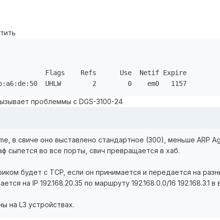
утить
            Flags    Refs      Use  Netif Expire

b:a6:de:50  UHLW        2        0    em0   1157
 вызывает проблеммы с DGS-3100-24
me, в свиче оно выставлено стандартное (300), меньше ARP Agi
аф сыпется во все порты, свич превращается в хаб.
иком будет с TCP, если он принимается и передается на разны
дается на IP 192.168.20.35 по маршруту 192.168.0.0/16 192.168.3.1 в
ы на L3 устройствах.