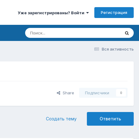
Регистрация
Уже зарегистрированы? Войти
Вся активность
Share
Подписчики
0
Создать тему
Ответить