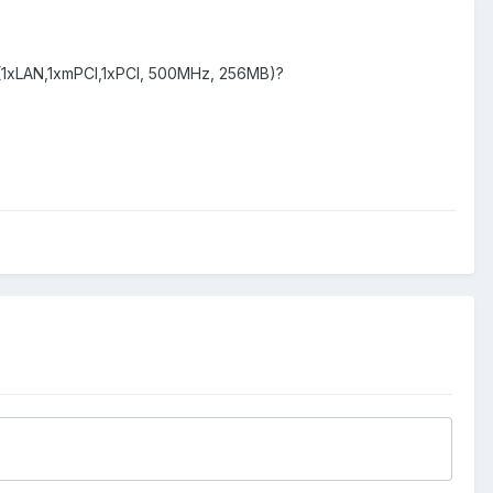
1xLAN,1xmPCI,1xPCI, 500MHz, 256MB)?