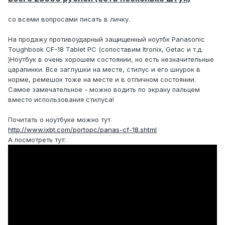
со всеми вопросами писать в личку.
На продажу противоударный защищенный ноутбк Panasonic
Toughbook CF-18 Tablet PC (сопоставим Itronix, Getac и т.д.
)Ноутбук в очень хорошем состоянии, но есть незначительные
царапинки. Все заглушки на месте, стилус и его шнурок в
норме, ремешок тоже на месте и в отличном состоянии.
Самое замечательное - можно водить по экрану пальцем
вместо использования стилуса!
Почитать о ноутбуке можно тут
http://www.ixbt.com/portopc/panas-cf-18.shtml
А посмотреть тут: