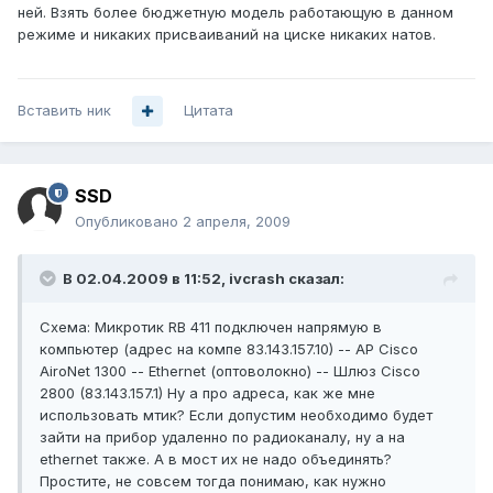
ней. Взять более бюджетную модель работающую в данном
режиме и никаких присваиваний на циске никаких натов.
Вставить ник
Цитата
SSD
Опубликовано
2 апреля, 2009
В 02.04.2009 в 11:52, ivcrash сказал:
Схема: Микротик RB 411 подключен напрямую в
компьютер (адрес на компе 83.143.157.10) -- AP Cisco
AiroNet 1300 -- Ethernet (оптоволокно) -- Шлюз Cisco
2800 (83.143.157.1) Ну а про адреса, как же мне
использовать мтик? Если допустим необходимо будет
зайти на прибор удаленно по радиоканалу, ну а на
ethernet также. А в мост их не надо объединять?
Простите, не совсем тогда понимаю, как нужно