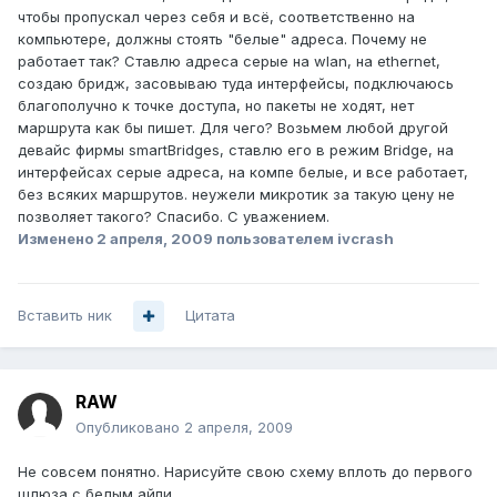
чтобы пропускал через себя и всё, соответственно на
компьютере, должны стоять "белые" адреса. Почему не
работает так? Ставлю адреса серые на wlan, на ethernet,
создаю бридж, засовываю туда интерфейсы, подключаюсь
благополучно к точке доступа, но пакеты не ходят, нет
маршрута как бы пишет. Для чего? Возьмем любой другой
девайс фирмы smartBridges, ставлю его в режим Bridge, на
интерфейсах серые адреса, на компе белые, и все работает,
без всяких маршрутов. неужели микротик за такую цену не
позволяет такого? Спасибо. С уважением.
Изменено
2 апреля, 2009
пользователем ivcrash
Вставить ник
Цитата
RAW
Опубликовано
2 апреля, 2009
Не совсем понятно. Нарисуйте свою схему вплоть до первого
шлюза с белым айпи.