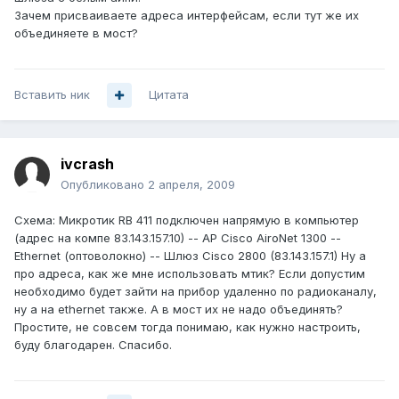
Зачем присваиваете адреса интерфейсам, если тут же их
объединяете в мост?
Вставить ник
Цитата
ivcrash
Опубликовано
2 апреля, 2009
Схема: Микротик RB 411 подключен напрямую в компьютер
(адрес на компе 83.143.157.10) -- AP Cisco AiroNet 1300 --
Ethernet (оптоволокно) -- Шлюз Cisco 2800 (83.143.157.1) Ну а
про адреса, как же мне использовать мтик? Если допустим
необходимо будет зайти на прибор удаленно по радиоканалу,
ну а на ethernet также. А в мост их не надо объединять?
Простите, не совсем тогда понимаю, как нужно настроить,
буду благодарен. Спасибо.