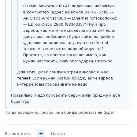
Схема: Микротик RB 411 подключен напрямую
в компьютер (адрес на компе 83.143.157.10) --
AP Cisco AiroNet 1300 -- Ethernet (оптоволокно)
-- Шлюз Cisco 2800 (83.143.157.1) Ну а про
адреса, как же мне использовать мтик? Если
допустим необходимо будет зайти на прибор
удаленно по радиоканалу, ну а на ethernet
также. А в мост их не надо объединять?
Простите, не совсем тогда понимаю, как
нужно настроить, буду благодарен. Спасибо.
Для этих целей придусмотрен винбокс и мас
телнет. Если нужен чистый бридж, айпи адреса
интерфейсам присваивать не надо.
Правильно. Надо присвоить серый айпи бриджу и всё
будет гуд
Тогда возможно прозрачный бридж работать не будет.
Вставить ник
Цитата