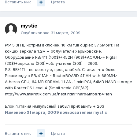
Вставить ник
Цитата
mystic
Опубликовано
31 марта, 2009
PtP 5.3ГГц, нстрим включен. 10 км full duplex 37,5Мбит. На
концах зеркала 1,2м + облучатели харьковские.
Оборудование RB/411 (100$)+R52H (90$)+AC/UFL-F Pigtail
(20$)+зеркало (20$)+облучатель (30$) = 260$.
P.S. RB/411 - не советую, проц слабый. Ставил что было.
Рекомендую RB/411AH - RouterBOARD 411AH with 680MHz
Atheros CPU, 64 MB SDRAM, 1 LAN, 1 miniPCI, 64MB NAND storage
with RouterOS Level 4 (Small scale CPE/AP)
http://www.mikrotik.com.ua/next.html?hard&mb&rb411ah
Блок питания импульсный забыл прибавить + 20$
Изменено
31 марта, 2009
пользователем mystic
Вставить ник
Цитата