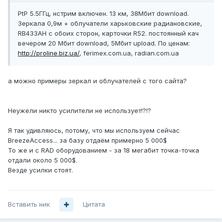
PtP 5.5ГГц, нстрим включен. 13 км, 38Мбит download.
Зеркала 0,9м + облучатели харьковские радиановские,
RB433AH с обоих сторон, карточки R52. постоянный кач
вечером 20 Мбит download, 5Мбит upload. По ценам:
http://proline.biz.ua/
, ferimex.com.ua, radian.com.ua
а можно примеры зеркал и облучателей с того сайта?
Неужели никто усилители не использует!?!?
Я так удивляюсь, потому, что мы используем сейчас
BreezeAccess... за базу отдаём примерно 5 000$
То же и с RAD оборудованием - за 18 мегабит точка-точка
отдали около 5 000$.
Везде усилки стоят.
Вставить ник
Цитата