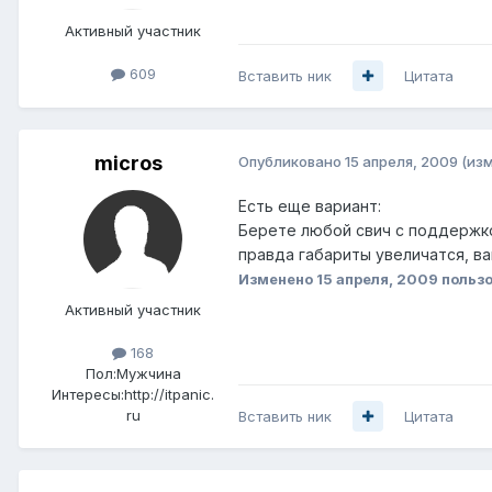
Активный участник
609
Вставить ник
Цитата
micros
Опубликовано
15 апреля, 2009
(из
Есть еще вариант:
Берете любой свич с поддержко
правда габариты увеличатся, ва
Изменено
15 апреля, 2009
пользо
Активный участник
168
Пол:
Мужчина
Интересы:
http://itpanic.
ru
Вставить ник
Цитата