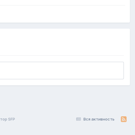
тор SFP
Вся активность