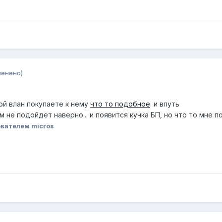
менено)
й влан покупаете к нему
что то подобное
. и впуть
м не подойдет наверно... и появится кучка БП, но что то мне 
вателем micros