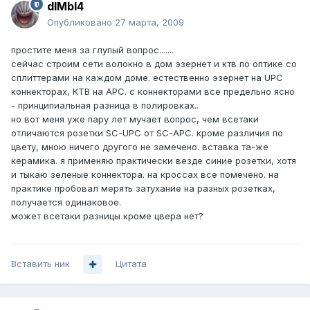
dIMbI4
Опубликовано
27 марта, 2009
простите меня за глупый вопрос.......
сейчас строим сети волокно в дом эзернет и ктв по оптике со
сплиттерами на каждом доме. естественно эзернет на UPC
коннекторах, КТВ на APC. с коннекторами все предельно ясно
- принципиальная разница в полировках..
но вот меня уже пару лет мучает вопрос, чем всетаки
отличаются розетки SC-UPC от SC-APC. кроме различия по
цвету, мною ничего другого не замечено. вставка та-же
керамика. я применяю практически везде синие розетки, хотя
и тыкаю зеленые коннектора. на кроссах все помечено. на
практике пробовал мерять затухание на разных розетках,
получается одинаковое.
может всетаки разницы кроме цвера нет?
Вставить ник
Цитата