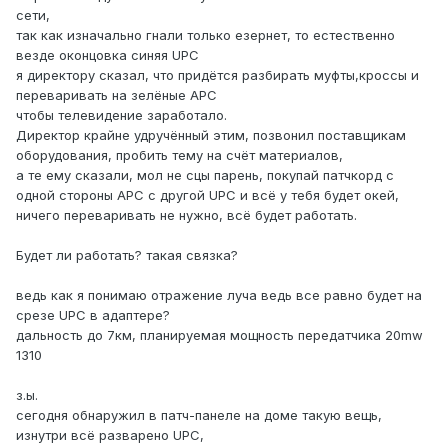
сети,
так как изначально гнали только езернет, то естественно
везде оконцовка синяя UPC
я директору сказал, что придётся разбирать муфты,кроссы и
переваривать на зелёные APC
чтобы телевидение заработало.
Директор крайне удручённый этим, позвонил поставщикам
оборудования, пробить тему на счёт материалов,
а те ему сказали, мол не сцы парень, покупай патчкорд с
одной стороны APC с другой UPC и всё у тебя будет окей,
ничего переваривать не нужно, всё будет работать.
Будет ли работать? такая связка?
ведь как я понимаю отражение луча ведь все равно будет на
срезе UPC в адаптере?
дальность до 7км, планируемая мощность передатчика 20mw
1310
з.ы.
сегодня обнаружил в патч-панеле на доме такую вещь,
изнутри всё разварено UPC,