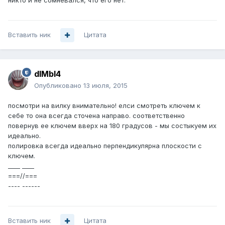
никто и не сомневался, что его нет.
Вставить ник
Цитата
dIMbI4
Опубликовано
13 июля, 2015
посмотри на вилку внимательно! елси смотреть ключем к
себе то она всегда сточена направо. соответственно
повернув ее ключем вверх на 180 градусов - мы состыкуем их
идеально.
полировка всегда идеально перпендикулярна плоскости с
ключем.
____ ____
===//===
---- ------
Вставить ник
Цитата