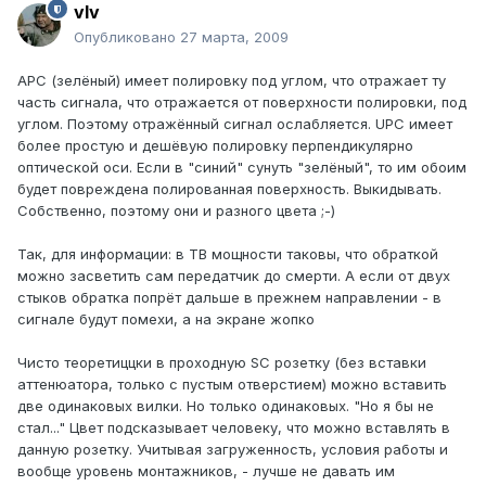
vIv
Опубликовано
27 марта, 2009
APC (зелёный) имеет полировку под углом, что отражает ту
часть сигнала, что отражается от поверхности полировки, под
углом. Поэтому отражённый сигнал ослабляется. UPC имеет
более простую и дешёвую полировку перпендикулярно
оптической оси. Если в "синий" сунуть "зелёный", то им обоим
будет повреждена полированная поверхность. Выкидывать.
Собственно, поэтому они и разного цвета ;-)
Так, для информации: в ТВ мощности таковы, что обраткой
можно засветить сам передатчик до смерти. А если от двух
стыков обратка попрёт дальше в прежнем направлении - в
сигнале будут помехи, а на экране жопко
Чисто теоретиццки в проходную SC розетку (без вставки
аттенюатора, только с пустым отверстием) можно вставить
две одинаковых вилки. Но только одинаковых. "Но я бы не
стал..." Цвет подсказывает человеку, что можно вставлять в
данную розетку. Учитывая загруженность, условия работы и
вообще уровень монтажников, - лучше не давать им