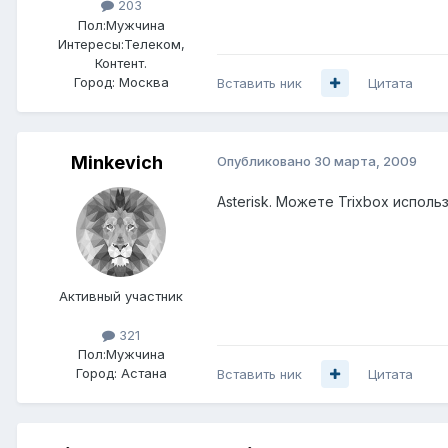
203
Пол:
Мужчина
Интересы:
Телеком,
Контент.
Город:
Москва
Вставить ник
Цитата
Minkevich
Опубликовано
30 марта, 2009
Asterisk. Можете Trixbox исполь
Активный участник
321
Пол:
Мужчина
Город:
Астана
Вставить ник
Цитата