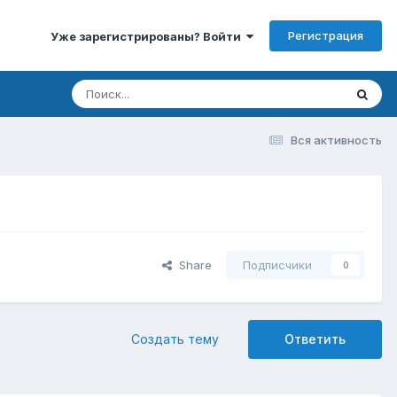
Регистрация
Уже зарегистрированы? Войти
Вся активность
Share
Подписчики
0
Создать тему
Ответить