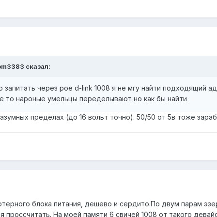
yom3383 сказал:
 запитать через poe d-link 1008 я не мгу найти подходящий ад
те то нароные умельцы переделывают но как бы найти
разумных пределах (до 16 вольт точно). 50/50 от 5в тоже зара
терного блока питания, дешево и сердито.По двум парам эзер
 проссчитать. На моей памяти 6 свичей 1008 от такого девай