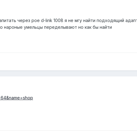
питать через poe d-link 1008 я не мгу найти подходящий адапт
 то нароные умельцы переделывают но как бы найти
id=64&name=shop