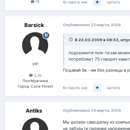
19
Вставить ник
Цитата
Barsick
Опубликовано
23 марта, 2009
В 23.03.2009 в 08:53, art
подскажите пож-та как можно
потребляет 7.5 говорят каки
VIP
Подавай 9в - им без разницы в 
2.3k
Пол:
Мужчина
Город:
Cone Forest
Вставить ник
Цитата
Antiks
Опубликовано
24 марта, 2009
Мы делали самоделку из компью
не забудьте падение напряжения