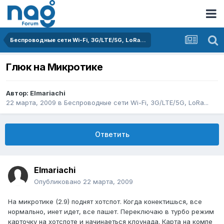
Беспроводные сети Wi-Fi, 3G/LTE/5G, LoRa...
Глюк на Микротике
Автор:
Elmariachi
22 марта, 2009
в
Беспроводные сети Wi-Fi, 3G/LTE/5G, LoRa...
Ответить
Elmariachi
Опубликовано
22 марта, 2009
На микротике (2.9) поднят хотспот. Когда конектишься, все
нормально, инет идет, все пашет. Переключаю в турбо режим
карточку на хотспоте и начинаеться клоунада. Карта на компе