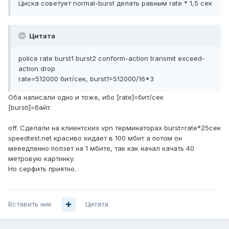
Циска советует normal-burst делать равным rate * 1,5 сек
Цитата
police rate burst1 burst2 conform-action transmit exceed-
action drop
rate=512000 бит/сек, burst1=512000/16*3
Оба написали одно и тоже, ибо [rate]=бит/сек
[bursti]=байт
off. Сделали на клиентских vpn терминаторах burst=rate*25сек
speedtest.net красиво кидает в 100 мбит а потом он
мееедленно ползет на 1 мбите, так как начал качать 40
метровую картинку.
Но серфить приятно.
Вставить ник
Цитата