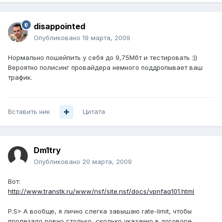
disappointed
Опубликовано
19 марта, 2009
Нормально пошейпить у себя до 9,75Мбт и тестировать :))
Вероятно полисинг провайдера немного поддропывает ваш
трафик.
Вставить ник
Цитата
Dm1try
Опубликовано
20 марта, 2009
Вот:
http://www.transtk.ru/www/nsf/site.nsf/docs/vpnfaq101.html
P.S> А вообще, я лично слегка завышаю rate-limit, чтобы
пролезало ровно столько, сколько указанно в договоре.