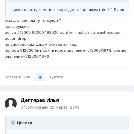
Циска советует normal-burst делать равным rate * 1,5 сек
мнэ.... а причем тут секунды?
конструкция:
police 512000 96000 192000 conform-action transmit exceed-
action drop
по цисковским докам считается так:
полоса 512000 бит/сек, второе значение=512000/16*3, третье
значение=512000/16*6
Вставить ник
Цитата
Дегтярев Илья
Опубликовано
22 марта, 2009
Цитата