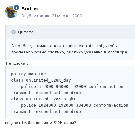
Andrei
Опубликовано
21 марта, 2009
Цитата
А вообще, я лично слегка завышаю rate-limit, чтобы
пролезало ровно столько, сколько указанно в договоре
Т.е. циска с
policy-map inet

class unlimited_128K_day

    police 512000 96000 192000 conform-action 
transmit  exceed-action drop

class unlimited_128K_night

    police 1024000 192000 384000 conform-action 
transmit  exceed-action drop
не дает 1 Мбит ночью и 512К днем?