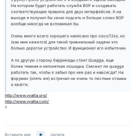
На котором будет работать служба BGP и создавать
соответствующие правила для двух интерфейсов. А на
выходе я получил бы свою подсеть и больше слово BGP
вообще никогда не вспоминал бы.
Очень много всего хорошего написано про cisco72xx, но
(как мне кажется) для такой тривиальный задачи это
больно дорогое устройство. И функционал его избыточен.
А по другую сторону баррикады стоит Quagga, еще
более темная и непонятная лошадка. Сможет ли quagga
работать так, чтобы я забыл про нее раз и навсегда? На
форумах (опять же) встречал не очень то лестные отзывы
о квагге.
http://www.vyatta.org/
http://www.vyatta.com/
?
Вставить ник
Цитата