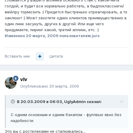
сломается у вашего аплинка основного стык с какой-нить
голдой, и будет все нормально работать, а быдлокласснеги/
мейлру тормозить :) Придется быстренько отреагировать, а то
заклюют :) Можт захотите одних клиентов преимущественно в
один линк засунуть, других в другой. Или еще чего
придумаете, пиринг какой, третий аплинк, етс. :)
Изменено
20 марта, 2009
пользователем jurs
Вставить ник
Цитата
vIv
Опубликовано
20 марта, 2009
В 20.03.2009 в 06:03, UglyAdmin сказал:
С одним основным и одним бэкапом - фуллвью явно без
надобности.
Это вы с ростелеками не сталкивались...