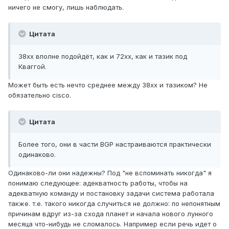
ничего не смогу, лишь наблюдать.
Цитата
38хх вполне подойдёт, как и 72хх, как и тазик под
Кваггой.
Может быть есть нечто среднее между 38xx и тазиком? Не
обязательно cisco.
Цитата
Более того, они в части BGP настраиваются практически
одинаково.
Одинаково-ли они надежны? Под "не вспоминать никогда" я
понимаю следующее: адекватность работы, чтобы на
адекватную команду и постановку задачи система работала
также. т.е. такого никогда случиться не должно: по непонятным
причинам вдруг из-за схода планет и начала нового лунного
месяца что-нибудь не сломалось. Например если речь идет о