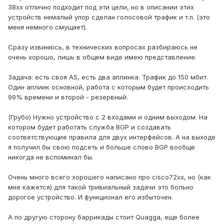
38хх отлично подходит под эти цели, но в описании этих
устройств немалый упор сделан голосовой трафик и т.п. (это
меня немного смущает).
Сразу извинюсь, в технических вопросах разбираюсь не
очень хорошо, лишь в общем виде имею представление.
Задача: есть своя AS, есть два аплинка. Трафик до 150 мбит.
Один аплиик основной, работа с которым будет происходить
99% времени и второй - резервный.
(Грубо) Нужно устройство с 2 входами и одним выходом. На
котором будет работать служба BGP и создавать
соответствующие правила для двух интерфейсов. А на выходе
я получил бы свою подсеть и больше слово BGP вообще
никогда не вспоминал бы.
Очень много всего хорошего написано про cisco72xx, но (как
мне кажется) для такой тривиальный задачи это больно
дорогое устройство. И функционал его избыточен.
А по другую сторону баррикады стоит Quagga, еще более