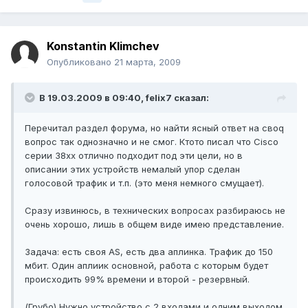
Konstantin Klimchev
Опубликовано
21 марта, 2009
В 19.03.2009 в 09:40, felix7 сказал:
Перечитал раздел форума, но найти ясный ответ на своq
вопрос так однозначно и не смог. Ктото писал что Cisco
серии 38хх отлично подходит под эти цели, но в
описании этих устройств немалый упор сделан
голосовой трафик и т.п. (это меня немного смущает).
Сразу извинюсь, в технических вопросах разбираюсь не
очень хорошо, лишь в общем виде имею представление.
Задача: есть своя AS, есть два аплинка. Трафик до 150
мбит. Один аплиик основной, работа с которым будет
происходить 99% времени и второй - резервный.
(Грубо) Нужно устройство с 2 входами и одним выходом.