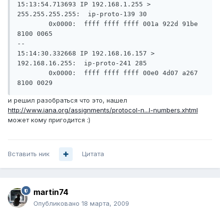
15:13:54.713693 IP 192.168.1.255 > 
255.255.255.255:  ip-proto-139 30

        0x0000:  ffff ffff ffff 001a 922d 91be 
8100 0065

--

15:14:30.332668 IP 192.168.16.157 > 
192.168.16.255:  ip-proto-241 285

        0x0000:  ffff ffff ffff 00e0 4d07 a267 
8100 0029
и решил разобраться что это, нашел
http://www.iana.org/assignments/protocol-n...l-numbers.xhtml
может кому пригодится :)
Вставить ник
Цитата
martin74
Опубликовано
18 марта, 2009