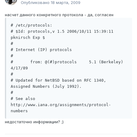
Опубликовано
18 марта, 2009
насчет данного конкретного протокола - да, согласен
# /etc/protocols:

# $Id: protocols,v 1.5 2006/10/11 15:39:11 
pknirsch Exp $

#

# Internet (IP) protocols

#

#       from: @(#)protocols     5.1 (Berkeley) 
4/17/89

#

# Updated for NetBSD based on RFC 1340, 
Assigned Numbers (July 1992).

#

# See also 
http://www.iana.org/assignments/protocol-
numbers
недостаточно информации? ;)