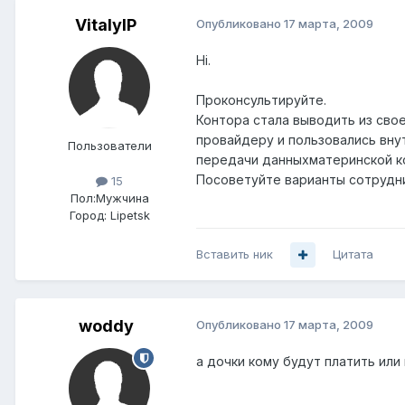
VitalyIP
Опубликовано
17 марта, 2009
Hi.
Проконсультируйте.
Контора стала выводить из сво
провайдеру и пользовались вну
Пользователи
передачи данныхматеринской кон
Посоветуйте варианты сотрудн
15
Пол:
Мужчина
Город:
Lipetsk
Вставить ник
Цитата
woddy
Опубликовано
17 марта, 2009
а дочки кому будут платить или