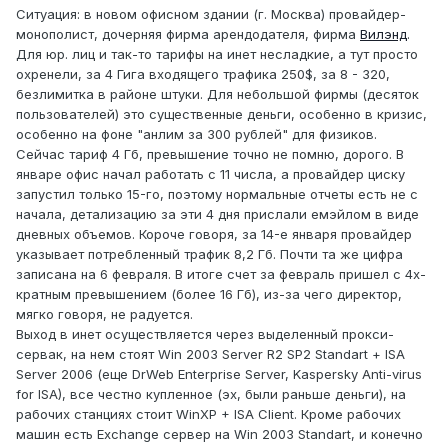
Ситуация: в новом офисном здании (г. Москва) провайдер-
монополист, дочерняя фирма арендодателя, фирма
Вилэнд
.
Для юр. лиц и так-то тарифы на инет несладкие, а тут просто
охренели, за 4 Гига входящего трафика 250$, за 8 - 320,
безлимитка в районе штуки. Для небольшой фирмы (десяток
пользователей) это существенные деньги, особенно в кризис,
особенно на фоне "анлим за 300 рублей" для физиков.
Сейчас тариф 4 Гб, превышение точно не помню, дорого. В
январе офис начал работать с 11 числа, а провайдер циску
запустил только 15-го, поэтому нормальные отчеты есть не с
начала, детализацию за эти 4 дня прислали емэйлом в виде
дневных объемов. Короче говоря, за 14-е января провайдер
указывает потребленный трафик 8,2 Гб. Почти та же цифра
записана на 6 февраля. В итоге счет за февраль пришел с 4х-
кратным превышением (более 16 Гб), из-за чего директор,
мягко говоря, не радуется.
Выход в инет осуществляется через выделенный прокси-
сервак, на нем стоят Win 2003 Server R2 SP2 Standart + ISA
Server 2006 (еще DrWeb Enterprise Server, Kaspersky Anti-virus
for ISA), все честно купленное (эх, были раньше деньги), на
рабочих станциях стоит WinXP + ISA Client. Кроме рабочих
машин есть Exchange сервер на Win 2003 Standart, и конечно