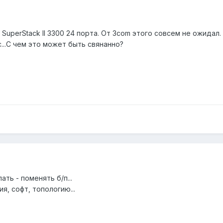
SuperStack II 3300 24 порта. От 3com этого совсем не ожидал.
...С чем это может быть свянанно?
ть - поменять б/п...
я, софт, топологию...