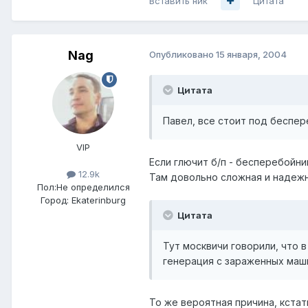
Вставить ник
Цитата
Nag
Опубликовано
15 января, 2004
Цитата
Павел, все стоит под беспер
VIP
Если глючит б/п - бесперебойник
12.9k
Там довольно сложная и надежн
Пол:
Не определился
Город:
Ekaterinburg
Цитата
Тут москвичи говорили, что 
генерация с зараженных маши
То же вероятная причина, кстат