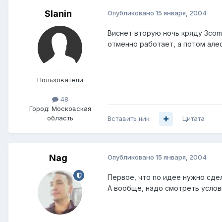
Slanin
Опубликовано
15 января, 2004
Виснет вторую ночь кряду 3com 
отменно работает, а потом алес
Пользователи
48
Город:
Московская
область
Вставить ник
Цитата
Nag
Опубликовано
15 января, 2004
Первое, что по идее нужно сдела
А вообще, надо смотреть услови