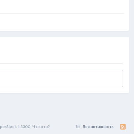
erStack II 3300. Что это?
Вся активность