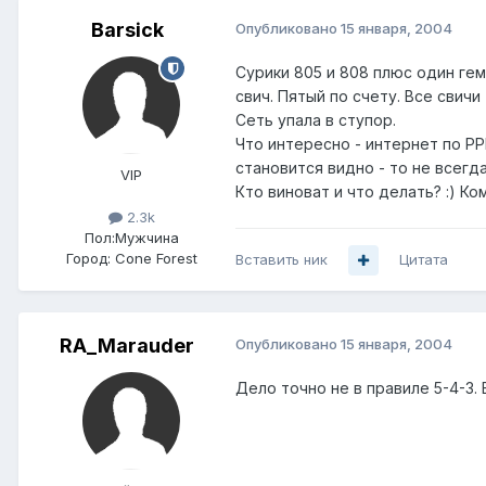
Barsick
Опубликовано
15 января, 2004
Сурики 805 и 808 плюс один гем
свич. Пятый по счету. Все свич
Сеть упала в ступор.
Что интересно - интернет по PP
становится видно - то не всегда
VIP
Кто виноват и что делать? :) Ко
2.3k
Пол:
Мужчина
Город:
Cone Forest
Вставить ник
Цитата
RA_Marauder
Опубликовано
15 января, 2004
Дело точно не в правиле 5-4-3.