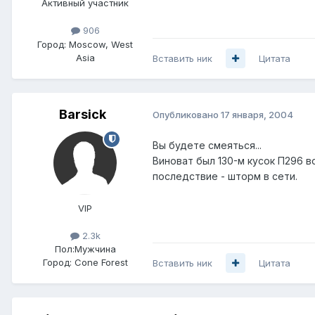
Активный участник
906
Город:
Moscow, West
Asia
Вставить ник
Цитата
Barsick
Опубликовано
17 января, 2004
Вы будете смеяться...
Виноват был 130-м кусок П296 в
последствие - шторм в сети.
VIP
2.3k
Пол:
Мужчина
Город:
Cone Forest
Вставить ник
Цитата