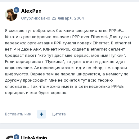
AlexPan
Опубликовано
22 января, 2004
Я смотрю тут собрались большие специалисты по PPPoE...
Кстати в расшифровке означает PPP over Ethernet. Для тупых
перевожу: организация PPP тунеля поверх Ethernet. В ethernet
нет IP и даже ARP. Клиент PPPoE кидает в ethernet сегмент
бродкаст пакет "кто тут даст мне сервис, мое имя Пупкин".
Если сервер знает "Пупкина", то дает ответ и дальше идет
подключение. Авторизация может идти по chap, т.е. пароли
шифруются. Вернее там не пароли шифруются, а немногу по
другому происходит. Мне не хочется тут всю теорию
описывать... Так что можно иметь в сети несколько PPPoE
серверов и все будет хорошо.
Вставить ник
Цитата
UglyAdmin