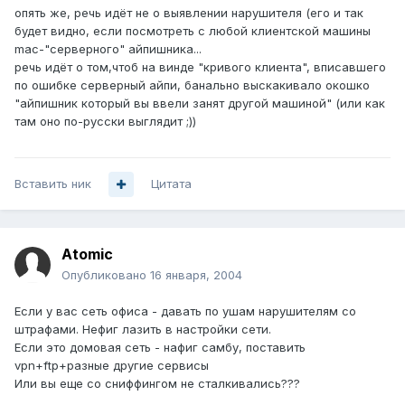
опять же, речь идёт не о выявлении нарушителя (его и так
будет видно, если посмотреть с любой клиентской машины
mac-"серверного" айпишника...
речь идёт о том,чтоб на винде "кривого клиента", вписавшего
по ошибке серверный айпи, банально выскакивало окошко
"айпишник который вы ввели занят другой машиной" (или как
там оно по-русски выглядит ;))
Вставить ник
Цитата
Atomic
Опубликовано
16 января, 2004
Если у вас сеть офиса - давать по ушам нарушителям со
штрафами. Нефиг лазить в настройки сети.
Если это домовая сеть - нафиг самбу, поставить
vpn+ftp+разные другие сервисы
Или вы еще со сниффингом не сталкивались???