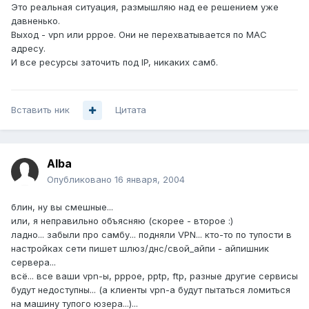
Это реальная ситуация, размышляю над ее решением уже
давненько.
Выход - vpn или pppoe. Они не перехватывается по MAC
адресу.
И все ресурсы заточить под IP, никаких самб.
Вставить ник
Цитата
Alba
Опубликовано
16 января, 2004
блин, ну вы смешные...
или, я неправильно объясняю (скорее - второе :)
ладно... забыли про самбу... подняли VPN... кто-то по тупости в
настройках сети пишет шлюз/днс/свой_айпи - айпишник
сервера...
всё... все ваши vpn-ы, pppoe, pptp, ftp, разные другие сервисы
будут недоступны... (а клиенты vpn-а будут пытаться ломиться
на машину тупого юзера...)...