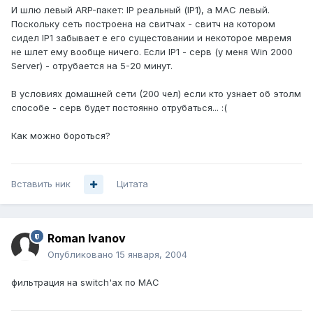
И шлю левый ARP-пакет: IP реальный (IP1), а МАС левый.
Поскольку сеть построена на свитчах - свитч на котором
сидел IP1 забывает е его сущестовании и некоторое мвремя
не шлет ему вообще ничего. Если IP1 - серв (у меня Win 2000
Server) - отрубается на 5-20 минут.
В условиях домашней сети (200 чел) если кто узнает об этолм
способе - серв будет постоянно отрубаться... :(
Как можно бороться?
Вставить ник
Цитата
Roman Ivanov
Опубликовано
15 января, 2004
фильтрация на switch'ах по MAC