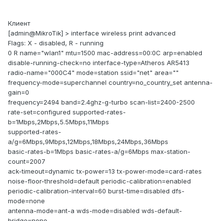
Клиент
[admin@MikroTik] > interface wireless print advanced
Flags: X - disabled, R - running
0 R name="wlan1" mtu=1500 mac-address=00:0C arp=enabled
disable-running-check=no interface-type=Atheros AR5413
radio-name="000C4" mode=station ssid="net" area=""
frequency-mode=superchannel country=no_country_set antenna-
gain=0
frequency=2494 band=2.4ghz-g-turbo scan-list=2400-2500
rate-set=configured supported-rates-
b=1Mbps,2Mbps,5.5Mbps,11Mbps
supported-rates-
a/g=6Mbps,9Mbps,12Mbps,18Mbps,24Mbps,36Mbps
basic-rates-b=1Mbps basic-rates-a/g=6Mbps max-station-
count=2007
ack-timeout=dynamic tx-power=13 tx-power-mode=card-rates
noise-floor-threshold=default periodic-calibration=enabled
periodic-calibration-interval=60 burst-time=disabled dfs-
mode=none
antenna-mode=ant-a wds-mode=disabled wds-default-
bridge=none