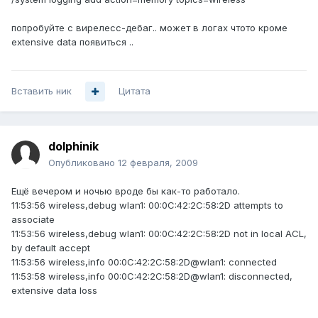
попробуйте с вирелесс-дебаг.. может в логах чтото кроме
extensive data появиться ..
Вставить ник
Цитата
dolphinik
Опубликовано
12 февраля, 2009
Ещё вечером и ночью вроде бы как-то работало.
11:53:56 wireless,debug wlan1: 00:0C:42:2C:58:2D attempts to
associate
11:53:56 wireless,debug wlan1: 00:0C:42:2C:58:2D not in local ACL,
by default accept
11:53:56 wireless,info 00:0C:42:2C:58:2D@wlan1: connected
11:53:58 wireless,info 00:0C:42:2C:58:2D@wlan1: disconnected,
extensive data loss