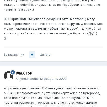
тоже, а гн.dolphinik видемо пытается "пробросить" линк, а не
накрыть там всех :)
З.Ы. Оригинальный способ создания аттеньюатора :) могу
только рекомендовать изготовить его по другому, запаять все
же коннектора и увеличить кабельную "массу" - длину... Зная
волн.сопр. кабеля посчитать не сложно где будет - хзДцб :)
gl
Вставить ник
Цитата
MaXToP
Опубликовано
12 февраля, 2009
а при чем сдесь антены ? У меня давно напрашивался вопрос
о РБ433 и "грамотности" установки карточек а,ля бутерброд
одна над другой, где максимально кол-во шума. Раньше
карточки разносили горизонтально по плате, максимально