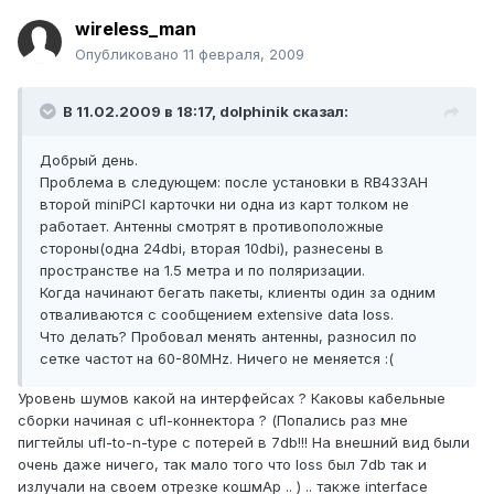
wireless_man
Опубликовано
11 февраля, 2009
В 11.02.2009 в 18:17, dolphinik сказал:
Добрый день.
Проблема в следующем: после установки в RB433AH
второй miniPCI карточки ни одна из карт толком не
работает. Антенны смотрят в противоположные
стороны(одна 24dbi, вторая 10dbi), разнесены в
пространстве на 1.5 метра и по поляризации.
Когда начинают бегать пакеты, клиенты один за одним
отваливаются с сообщением extensive data loss.
Что делать? Пробовал менять антенны, разносил по
сетке частот на 60-80MHz. Ничего не меняется :(
Уровень шумов какой на интерфейсах ? Каковы кабельные
сборки начиная с ufl-коннектора ? (Попались раз мне
пигтейлы ufl-to-n-type с потерей в 7db!!! На внешний вид были
очень даже ничего, так мало того что loss был 7db так и
излучали на своем отрезке кошмАр .. ) .. также interface