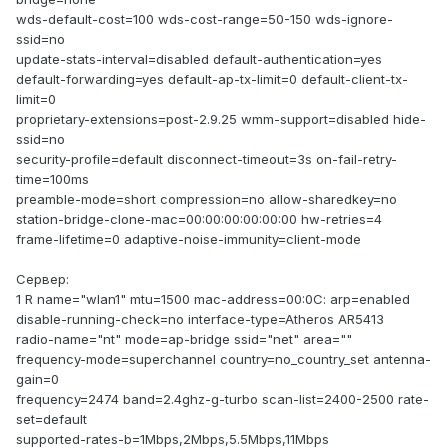
wds-default-cost=100 wds-cost-range=50-150 wds-ignore-
ssid=no
update-stats-interval=disabled default-authentication=yes
default-forwarding=yes default-ap-tx-limit=0 default-client-tx-
limit=0
proprietary-extensions=post-2.9.25 wmm-support=disabled hide-
ssid=no
security-profile=default disconnect-timeout=3s on-fail-retry-
time=100ms
preamble-mode=short compression=no allow-sharedkey=no
station-bridge-clone-mac=00:00:00:00:00:00 hw-retries=4
frame-lifetime=0 adaptive-noise-immunity=client-mode
Сервер:
1 R name="wlan1" mtu=1500 mac-address=00:0C: arp=enabled
disable-running-check=no interface-type=Atheros AR5413
radio-name="nt" mode=ap-bridge ssid="net" area=""
frequency-mode=superchannel country=no_country_set antenna-
gain=0
frequency=2474 band=2.4ghz-g-turbo scan-list=2400-2500 rate-
set=default
supported-rates-b=1Mbps,2Mbps,5.5Mbps,11Mbps