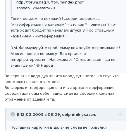
http://forum.nag.ru/forum/index.php?
showto...20&start=20
Топик совсем не похожий ! ..сорри вопросик ...
"интерференция по каналам" - это как ? понимать ? то-
есть ходит бродит по каналам штука 8-) со страшным
названием - интерференция ?
З.Ы. Формулируйте проблемму пожалуйста правильнее !
Многие просто не смогут Вас првильно
интерпритировать .. Напоминает "Слышал звон - да не
знаю где он" © Народ
Во первых не надо думать что народ тут настолько глуп что
нес может понять о чем речь.
Во вторых интерференция она и в африке интерференция,
соседи гадят сам себе гадиш сидя на соседних каналах,
отражение от здания и тд.
В 12.02.2009 в 08:09, dolphinik сказал:
Поставить карточки в дальние слоты не позволил