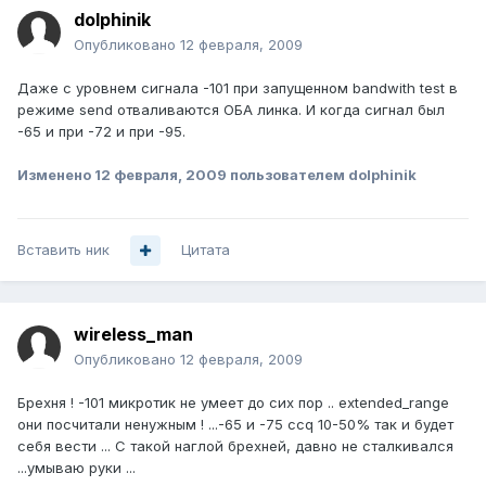
dolphinik
Опубликовано
12 февраля, 2009
Даже с уровнем сигнала -101 при запущенном bandwith test в
режиме send отваливаются ОБА линка. И когда сигнал был
-65 и при -72 и при -95.
Изменено
12 февраля, 2009
пользователем dolphinik
Вставить ник
Цитата
wireless_man
Опубликовано
12 февраля, 2009
Брехня ! -101 микротик не умеет до сих пор .. extended_range
они посчитали ненужным ! ...-65 и -75 ccq 10-50% так и будет
себя вести ... С такой наглой брехней, давно не сталкивался
...умываю руки ...