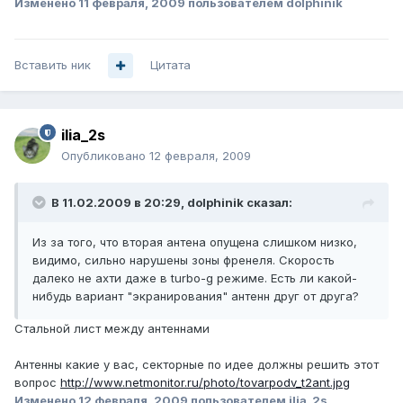
Изменено
11 февраля, 2009
пользователем dolphinik
Вставить ник
Цитата
ilia_2s
Опубликовано
12 февраля, 2009
В 11.02.2009 в 20:29, dolphinik сказал:
Из за того, что вторая антена опущена слишком низко,
видимо, сильно нарушены зоны френеля. Скорость
далеко не ахти даже в turbo-g режиме. Есть ли какой-
нибудь вариант "экранирования" антенн друг от друга?
Стальной лист между антеннами
Антенны какие у вас, секторные по идее должны решить этот
вопрос
http://www.netmonitor.ru/photo/tovarpodv_t2ant.jpg
Изменено
12 февраля, 2009
пользователем ilia_2s