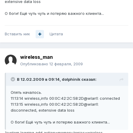
extensive data loss
О боги! Ещё чуть чуть и потеряю важного клиента...
Вставить ник
Цитата
wireless_man
Опубликовано
12 февраля, 2009
В 12.02.2009 в 09:14, dolphinik сказал:
Опять началось.
11:13:14 wireless,info 00:0C:42:2C:58:2D@wlan1: connected
11:13:15 wireless,info 00:0C:42:2C:58:2D@wlan1:
disconnected, extensive data loss
О боги! Ещё чуть чуть и потеряю важного клиента...
/system logging add action=memory topics=wireless