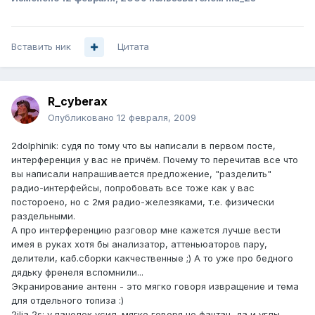
Вставить ник
Цитата
R_cyberax
Опубликовано
12 февраля, 2009
2dolphinik: судя по тому что вы написали в первом посте,
интерференция у вас не причём. Почему то перечитав все что
вы написали напрашивается предложение, "разделить"
радио-интерфейсы, попробовать все тоже как у вас
постороено, но с 2мя радио-железяками, т.е. физически
раздельными.
А про интерференцию разговор мне кажется лучше вести
имея в руках хотя бы анализатор, аттеньюаторов пару,
делители, каб.сборки какчественные ;) А то уже про бедного
дядьку френеля вспомнили...
Экранирование антенн - это мягко говоря извращение и тема
для отдельного топиза :)
2ilia 2s: у панелек усил. мягко говоря не фантан, да и углы