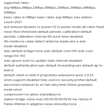
supported-rates-
a/g=6Mbps,9Mbps,12Mbps,18Mbps,24Mbps,36Mbps,48Mbps,
54Mbps
basic-rates-b=1Mbps basic-rates-a/g=6Mbps max-station-
count=2007
ack-timeout=dynamic tx-power=12 tx-power-mode=all-rates-fixed
noise-floor-threshold=default periodic-calibration=default
periodic-calibration-interval=60 burst-time=disabled
dfs-mode=no-radar-detect antenna-mode=ant-a wds-
mode=disabled
wds-default-bridge=none wds-default-cost=100 wds-cost-
range=50-150
wds-ignore-ssid=no update-stats-interval=disabled
default-authentication=yes default-forwarding=yes default-ap-tx-
limit=0
default-client-tx-limit=0 proprietary-extensions=post-2.9.25
wmm-support=disabled hide-ssid=no security-profile=default
disconnect-timeout=3s on-fail-retry-time=100ms preamble-
mode=short
compression=no allow-sharedkey=no
station-bridge-clone-mac=00:00:00:00:00:00 hw-retries=4
frame-lifetime=0 adaptive-noise-immunity=none