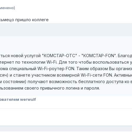
менено)
сьмецо пришло коллеге
аться новой услугой "КОМСТАР-ОТС" - "КОМСТАР-FON". Благо
ернет по технологии Wi-Fi. Для того чтобы воспользоваться у
дома специальный Wi-Fi-роутер FON. Таким образом Вы органи
сяч) и станете участником всемирной Wi-Fi-сети FON. Активн
 состоянии) получают возможность бесплатного доступа ко вс
ьзованием своего привычного логина и пароля.
ователем werwulf