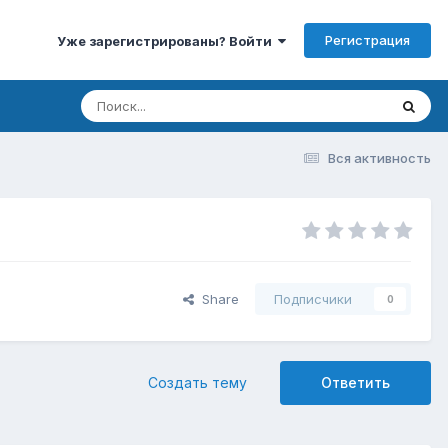
Регистрация
Уже зарегистрированы? Войти
Вся активность
Share
Подписчики
0
Создать тему
Ответить